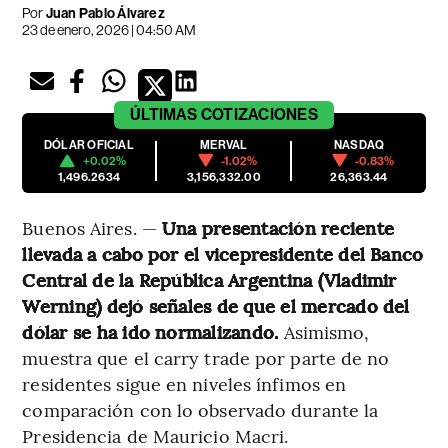
Por
Juan Pablo Álvarez
23 de enero, 2026 | 04:50 AM
ÚLTIMAS
COTIZACIONES
DÓLAR OFICIAL
MERVAL
NASDAQ
+0.02%
-1.02%
-0.83%
1,496.2634
3,156,332.00
26,363.44
Buenos Aires. —
Una presentación reciente
llevada a cabo por el vicepresidente del Banco
Central de la República Argentina (Vladimir
Werning) dejó señales de que el mercado del
dólar se ha ido normalizando.
Asimismo,
muestra que el carry trade por parte de no
residentes sigue en niveles ínfimos en
comparación con lo observado durante la
Presidencia de Mauricio Macri.