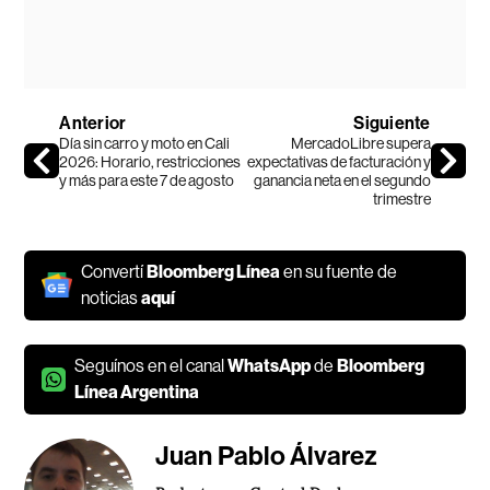
Anterior
Siguiente
Día sin carro y moto en Cali
MercadoLibre supera
2026: Horario, restricciones
expectativas de facturación y
y más para este 7 de agosto
ganancia neta en el segundo
trimestre
Convertí
Bloomberg Línea
en su fuente de
noticias
aquí
Seguínos en el canal
WhatsApp
de
Bloomberg
Línea Argentina
Juan Pablo Álvarez