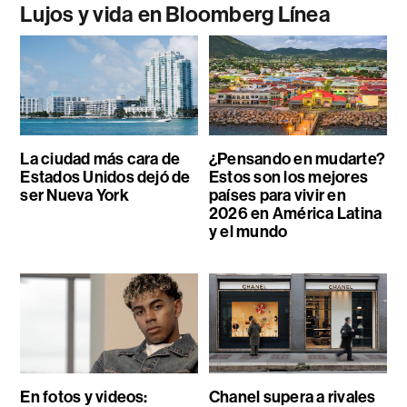
Lujos y vida en Bloomberg Línea
La ciudad más cara de
¿Pensando en mudarte?
Estados Unidos dejó de
Estos son los mejores
ser Nueva York
países para vivir en
2026 en América Latina
y el mundo
En fotos y videos:
Chanel supera a rivales