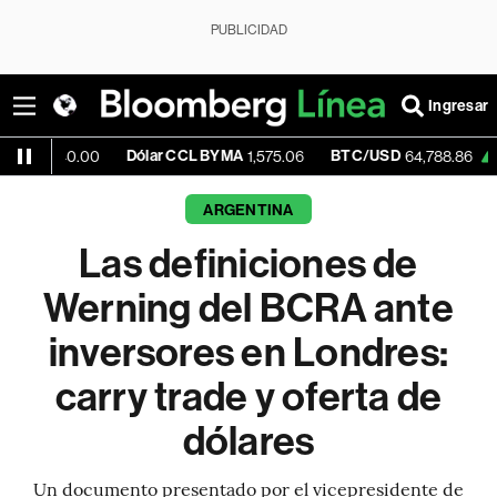
PUBLICIDAD
Ingresar
Dólar CCL BYMA
BTC/USD
+0.76%
E
00
1,575.06
64,788.86
ARGENTINA
Las definiciones de
Werning del BCRA ante
inversores en Londres:
carry trade y oferta de
dólares
Un documento presentado por el vicepresidente de