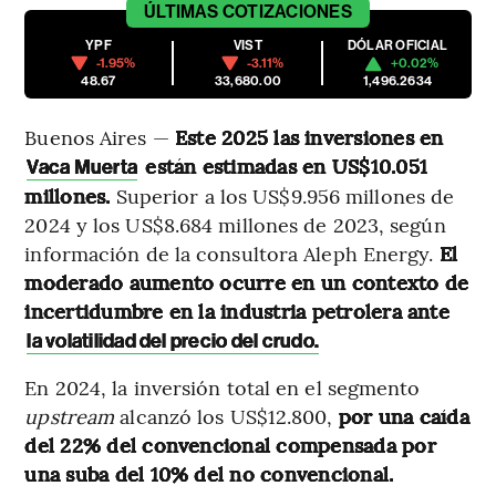
ÚLTIMAS
COTIZACIONES
YPF
VIST
DÓLAR OFICIAL
-1.95%
-3.11%
+0.02%
48.67
33,680.00
1,496.2634
Buenos Aires —
Este 2025 las inversiones en
están estimadas en US$10.051
Vaca Muerta
millones.
Superior a los US$9.956 millones de
2024 y los US$8.684 millones de 2023, según
información de la consultora Aleph Energy.
El
moderado aumento ocurre en un contexto de
incertidumbre en la industria petrolera ante
la volatilidad del precio del crudo.
En 2024, la inversión total en el segmento
upstream
alcanzó los US$12.800,
por una caída
del 22% del convencional compensada por
una suba del 10% del no convencional.