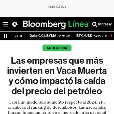
PUBLICIDAD
Ingresar
Dólar CCL BYMA
BTC/USD
-0.24%
E
.00
1,575.06
64,633.81
ARGENTINA
Las empresas que más
invierten en Vaca Muerta
y cómo impactó la caída
del precio del petróleo
Habrá un moderado aumento respecto al 2024. YPF
encabeza el ranking de desembolsos. Las nacionales
buscan financiamiento en el mercado internacional