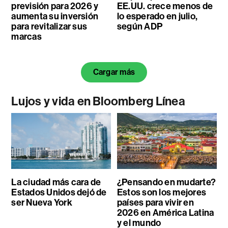
previsión para 2026 y
EE.UU. crece menos de
aumenta su inversión
lo esperado en julio,
para revitalizar sus
según ADP
marcas
Cargar más
Lujos y vida en Bloomberg Línea
La ciudad más cara de
¿Pensando en mudarte?
Estados Unidos dejó de
Estos son los mejores
ser Nueva York
países para vivir en
2026 en América Latina
y el mundo