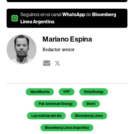
Seguínos en el canal
WhatsApp
de
Bloomberg
Línea Argentina
Mariano Espina
Redactor senior
Temas de este artículo
Vaca Muerta
YPF
Vista Energy
Pan American Energy
Brent
Las noticias del día
Bloomberg Línea
Bloomberg Línea Argentina