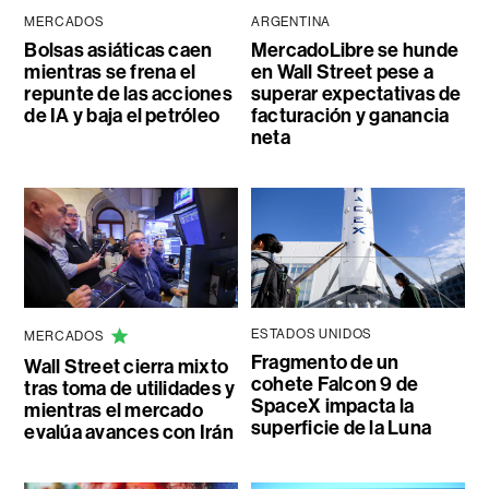
MERCADOS
ARGENTINA
Bolsas asiáticas caen
MercadoLibre se hunde
mientras se frena el
en Wall Street pese a
repunte de las acciones
superar expectativas de
de IA y baja el petróleo
facturación y ganancia
neta
ESTADOS UNIDOS
MERCADOS
Fragmento de un
Wall Street cierra mixto
cohete Falcon 9 de
tras toma de utilidades y
SpaceX impacta la
mientras el mercado
superficie de la Luna
evalúa avances con Irán