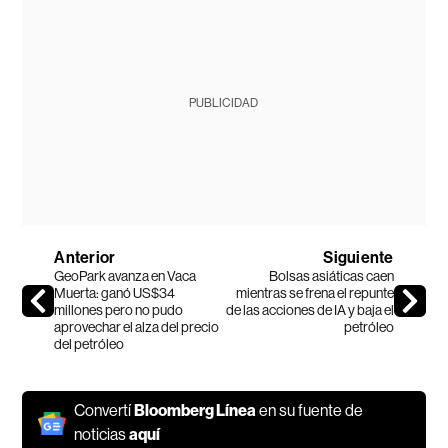
PUBLICIDAD
Anterior
Siguiente
GeoPark avanza en Vaca
Bolsas asiáticas caen
Muerta: ganó US$34
mientras se frena el repunte
millones pero no pudo
de las acciones de IA y baja el
aprovechar el alza del precio
petróleo
del petróleo
Convertí
Bloomberg Línea
en su fuente de
noticias
aquí