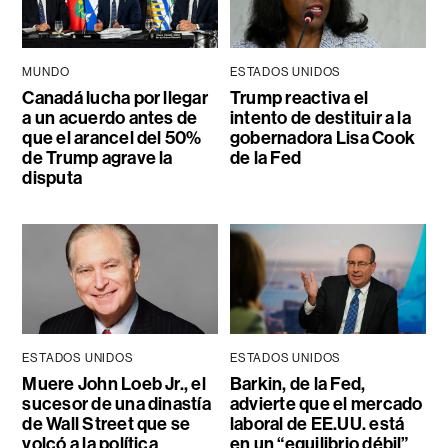
MUNDO
ESTADOS UNIDOS
Canadá lucha por llegar
Trump reactiva el
a un acuerdo antes de
intento de destituir a la
que el arancel del 50%
gobernadora Lisa Cook
de Trump agrave la
de la Fed
disputa
ESTADOS UNIDOS
ESTADOS UNIDOS
Muere John Loeb Jr., el
Barkin, de la Fed,
sucesor de una dinastía
advierte que el mercado
de Wall Street que se
laboral de EE.UU. está
volcó a la política
en un “equilibrio débil”