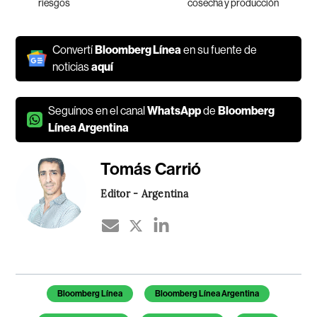
riesgos
cosecha y producción
Convertí
Bloomberg Línea
en su fuente de
noticias
aquí
Seguínos en el canal
WhatsApp
de
Bloomberg
Línea Argentina
Tomás Carrió
Editor - Argentina
Temas de este artículo
Bloomberg Línea
Bloomberg Línea Argentina