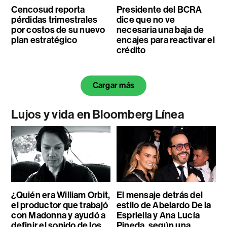
Cencosud reporta
Presidente del BCRA
pérdidas trimestrales
dice que no ve
por costos de su nuevo
necesaria una baja de
plan estratégico
encajes para reactivar el
crédito
Cargar más
Lujos y vida en Bloomberg Línea
¿Quién era William Orbit,
El mensaje detrás del
el productor que trabajó
estilo de Abelardo De la
con Madonna y ayudó a
Espriella y Ana Lucía
definir el sonido de los
Pineda, según una