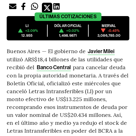
ÚLTIMAS
COTIZACIONES
LI
DÓLAR OFICIAL
MERVAL
+2.09%
+0.02%
-0.45%
12.955
1,498.9871
3,086,785.00
Buenos Aires — El gobierno de
Javier Milei
utilizó ARS$18,4 billones de las utilidades que
recibió del
para cancelar deuda
Banco Central
con la propia autoridad monetaria. A través del
Boletín Oficial, oficializó este miércoles que
canceló Letras Intransferibles (LI) por un
monto efectivo de US$13.225 millones,
recomprando esos instrumentos de deuda por
un valor nominal de US$20.434 millones. Así,
en el último año y medio ya redujo el stock de
Letras Intransferibles en poder del BCRA a la