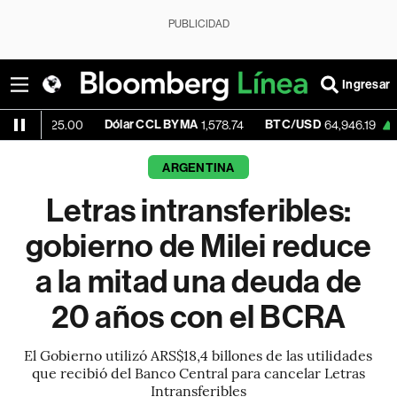
PUBLICIDAD
Ingresar
Dólar CCL BYMA
BTC/USD
+0.02%
E
.00
1,578.74
64,946.19
ARGENTINA
Letras intransferibles:
gobierno de Milei reduce
a la mitad una deuda de
20 años con el BCRA
El Gobierno utilizó ARS$18,4 billones de las utilidades
que recibió del Banco Central para cancelar Letras
Intransferibles