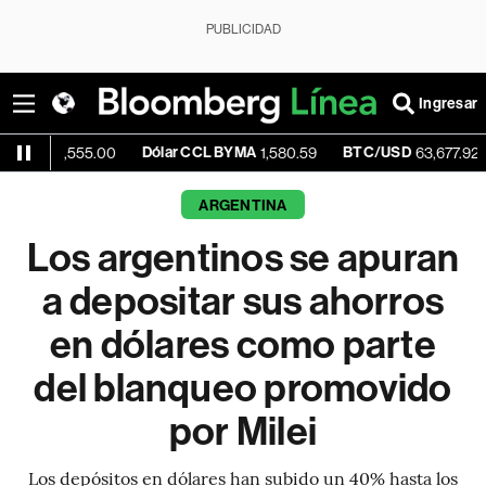
PUBLICIDAD
Ingresar
Dólar CCL BYMA
BTC/USD
-0.10%
55.00
1,580.59
63,677.92
ARGENTINA
Los argentinos se apuran
a depositar sus ahorros
en dólares como parte
del blanqueo promovido
por Milei
Los depósitos en dólares han subido un 40% hasta los