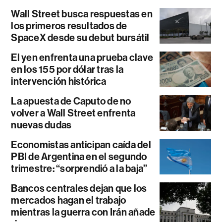
Wall Street busca respuestas en
los primeros resultados de
SpaceX desde su debut bursátil
El yen enfrenta una prueba clave
en los 155 por dólar tras la
intervención histórica
La apuesta de Caputo de no
volver a Wall Street enfrenta
nuevas dudas
Economistas anticipan caída del
PBI de Argentina en el segundo
trimestre: “sorprendió a la baja”
Bancos centrales dejan que los
mercados hagan el trabajo
mientras la guerra con Irán añade