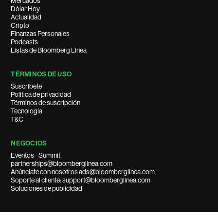
Mercados
Dólar Hoy
Actualidad
Cripto
Finanzas Personales
Podcasts
Listas de Bloomberg Línea
TÉRMINOS DE USO
Suscríbete
Política de privacidad
Términos de suscripción
Tecnología
T&C
NEGOCIOS
Eventos - Summit
partnerships@bloomberglinea.com
Anúnciate con nosotros ads@bloomberglinea.com
Soporte al cliente: support@bloomberglinea.com
Soluciones de publicidad