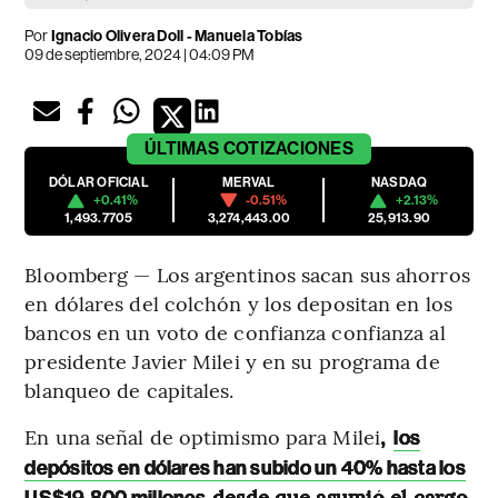
Por
Ignacio Olivera Doll - Manuela Tobías
09 de septiembre, 2024 | 04:09 PM
ÚLTIMAS
COTIZACIONES
DÓLAR OFICIAL
MERVAL
NASDAQ
+0.41%
-0.51%
+2.13%
1,493.7705
3,274,443.00
25,913.90
Bloomberg — Los argentinos sacan sus ahorros
en dólares del colchón y los depositan en los
bancos en un voto de confianza confianza al
presidente Javier Milei y en su programa de
blanqueo de capitales.
En una señal de optimismo para Milei
,
los
depósitos en dólares han subido un 40% hasta los
desde que asumió el cargo