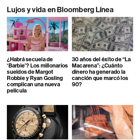
Lujos y vida en Bloomberg Línea
¿Habrá secuela de
30 años del éxito de “La
‘Barbie’? Los millonarios
Macarena”: ¿Cuánto
sueldos de Margot
dinero ha generado la
Robbie y Ryan Gosling
canción que marcó los
complican una nueva
90?
película