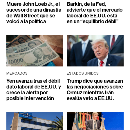
Muere John Loeb Jr., el
Barkin, de la Fed,
sucesor de una dinastía
advierte que el mercado
de Wall Street que se
laboral de EE.UU. está
volcó a la política
en un “equilibrio débil”
MERCADOS
ESTADOS UNIDOS
Yen avanza tras el débil
Trump dice que avanzan
dato laboral de EE.UU. y
las negociaciones sobre
crece la alerta por
Ormuz mientras Irán
posible intervención
evalúa veto a EE.UU.