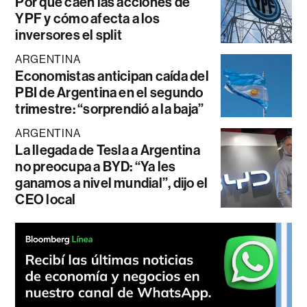
Por qué caen las acciones de
YPF y cómo afecta a los
inversores el split
ARGENTINA
Economistas anticipan caída del
PBI de Argentina en el segundo
trimestre: “sorprendió a la baja”
ARGENTINA
La llegada de Tesla a Argentina
no preocupa a BYD: “Ya les
ganamos a nivel mundial”, dijo el
CEO local