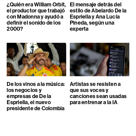
¿Quién era William Orbit,
El mensaje detrás del
el productor que trabajó
estilo de Abelardo De la
con Madonna y ayudó a
Espriella y Ana Lucía
definir el sonido de los
Pineda, según una
2000?
experta
De los vinos a la música:
Artistas se resisten a
los negocios y
que sus voces y
empresas de De la
canciones sean usadas
Espriella, el nuevo
para entrenar a la IA
presidente de Colombia