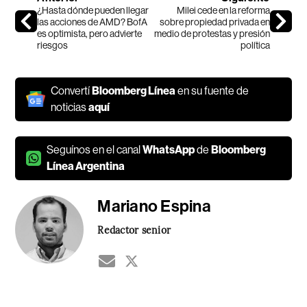
¿Hasta dónde pueden llegar
Milei cede en la reforma
las acciones de AMD? BofA
sobre propiedad privada en
es optimista, pero advierte
medio de protestas y presión
riesgos
política
Convertí
Bloomberg Línea
en su fuente de
noticias
aquí
Seguínos en el canal
WhatsApp
de
Bloomberg
Línea Argentina
Mariano Espina
Redactor senior