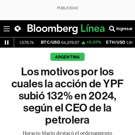
PUBLICIDAD
Ingresar
BTC/USD
+0.07%
ETH/USD
+0.1
,578.74
64,978.67
1,917.12
ARGENTINA
Los motivos por los
cuales la acción de YPF
subió 132% en 2024,
según el CEO de la
petrolera
Horacio Marín destacó el ordenamiento