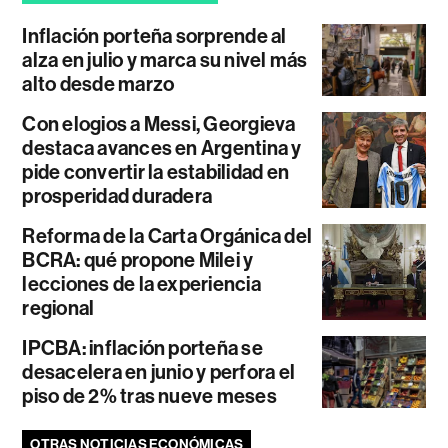
Inflación porteña sorprende al
alza en julio y marca su nivel más
alto desde marzo
Con elogios a Messi, Georgieva
destaca avances en Argentina y
pide convertir la estabilidad en
prosperidad duradera
Reforma de la Carta Orgánica del
BCRA: qué propone Milei y
lecciones de la experiencia
regional
IPCBA: inflación porteña se
desacelera en junio y perfora el
piso de 2% tras nueve meses
OTRAS NOTICIAS ECONÓMICAS