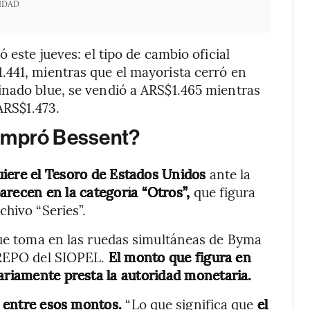
IDAD
 este jueves: el tipo de cambio oficial
.441, mientras que el mayorista cerró en
inado blue, se vendió a ARS$1.465 mientras
ARS$1.473.
ompró Bessent?
uiere el Tesoro de Estados Unidos
ante la
arecen en la categoría “Otros”,
que figura
chivo “Series”.
que toma en las ruedas simultáneas de Byma
 REPO del SIOPEL.
El monto que figura en
iariamente presta la autoridad monetaria.
 entre esos montos.
“Lo que significa que
el