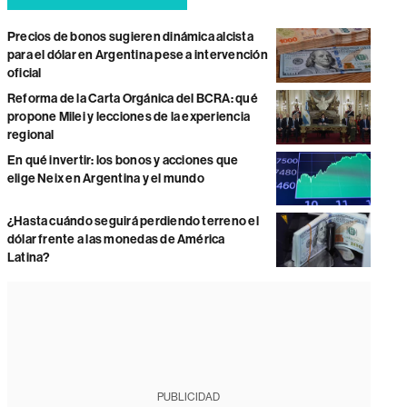
Precios de bonos sugieren dinámica alcista
para el dólar en Argentina pese a intervención
oficial
Reforma de la Carta Orgánica del BCRA: qué
propone Milei y lecciones de la experiencia
regional
En qué invertir: los bonos y acciones que
elige Neix en Argentina y el mundo
¿Hasta cuándo seguirá perdiendo terreno el
dólar frente a las monedas de América
Latina?
PUBLICIDAD