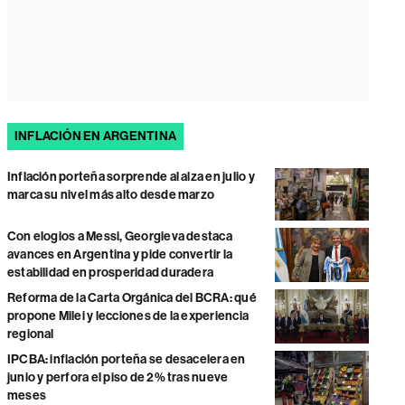
INFLACIÓN EN ARGENTINA
Inflación porteña sorprende al alza en julio y
marca su nivel más alto desde marzo
Con elogios a Messi, Georgieva destaca
avances en Argentina y pide convertir la
estabilidad en prosperidad duradera
Reforma de la Carta Orgánica del BCRA: qué
propone Milei y lecciones de la experiencia
regional
IPCBA: inflación porteña se desacelera en
junio y perfora el piso de 2% tras nueve
meses