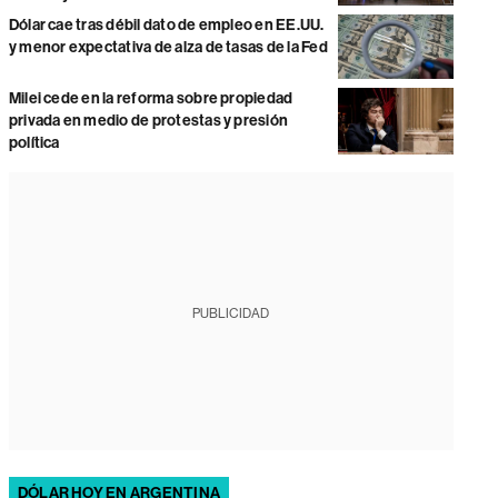
Dólar cae tras débil dato de empleo en EE.UU.
y menor expectativa de alza de tasas de la Fed
Milei cede en la reforma sobre propiedad
privada en medio de protestas y presión
política
PUBLICIDAD
DÓLAR HOY EN ARGENTINA