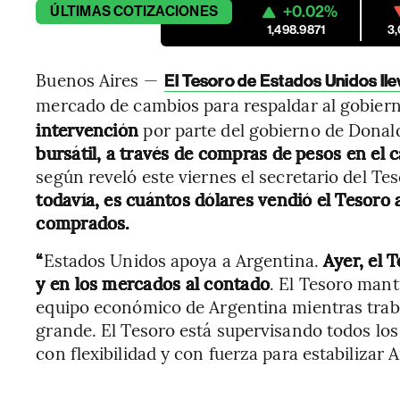
+0.02%
ÚLTIMAS
COTIZACIONES
1,498.9871
3
Buenos Aires —
El Tesoro de Estados Unidos ll
mercado de cambios para respaldar al gobier
intervención
por parte del gobierno de Dona
bursátil, a través de compras de pesos en el 
según reveló este viernes el secretario del Te
todavía, es cuántos dólares vendió el Tesoro 
comprados.
“
Estados Unidos apoya a Argentina.
Ayer, el 
y en los mercados al contado
. El Tesoro man
equipo económico de Argentina mientras traba
grande. El Tesoro está supervisando todos lo
con flexibilidad y con fuerza para estabilizar A