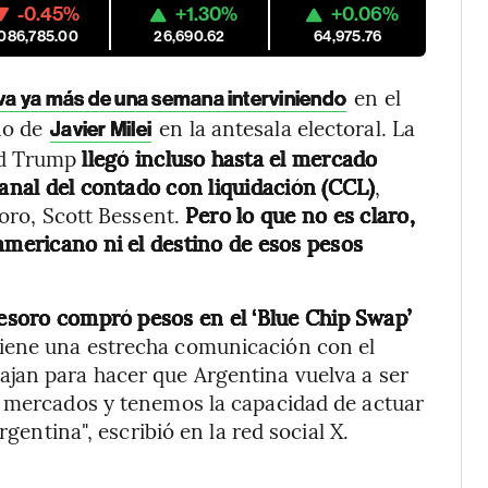
-0.45%
+1.30%
+0.06%
,086,785.00
26,690.62
64,975.76
en el
eva ya más de una semana interviniendo
no de
en la antesala electoral. La
Javier Milei
ld Trump
llegó incluso hasta el mercado
canal del contado con liquidación (CCL)
,
soro, Scott Bessent.
Pero lo que no es claro,
americano ni el destino de esos pesos
Tesoro compró pesos en el ‘Blue Chip Swap’
tiene una estrecha comunicación con el
jan para hacer que Argentina vuelva a ser
s mercados y tenemos la capacidad de actuar
rgentina", escribió en la red social X.