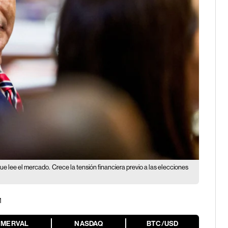
que lee el mercado.
Crece la tensión financiera previo a las elecciones
M
MERVAL
NASDAQ
BTC/USD