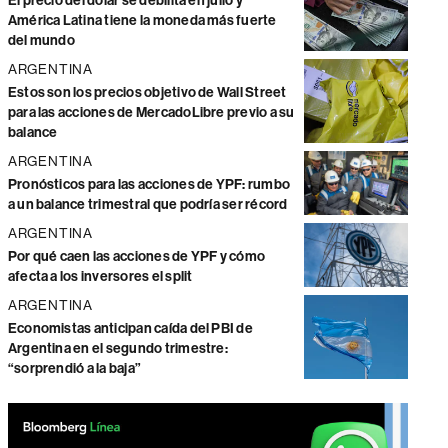
El precio del dólar se debilita en julio y
América Latina tiene la moneda más fuerte
del mundo
ARGENTINA
Estos son los precios objetivo de Wall Street
para las acciones de MercadoLibre previo a su
balance
ARGENTINA
Pronósticos para las acciones de YPF: rumbo
a un balance trimestral que podría ser récord
ARGENTINA
Por qué caen las acciones de YPF y cómo
afecta a los inversores el split
ARGENTINA
Economistas anticipan caída del PBI de
Argentina en el segundo trimestre:
“sorprendió a la baja”