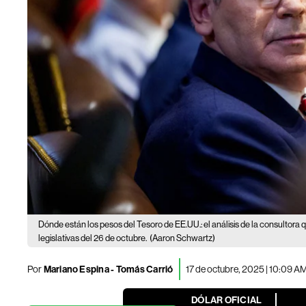
Dónde están los pesos del Tesoro de EE.UU.: el análisis de la consultora 
legislativas del 26 de octubre.
(Aaron Schwartz)
Por
Mariano Espina
-
Tomás Carrió
17 de octubre, 2025 | 10:09 A
DÓLAR OFICIAL