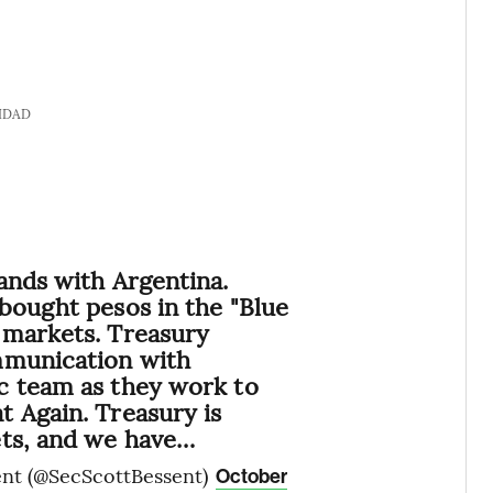
IDAD
ands with Argentina.
bought pesos in the "Blue
 markets. Treasury
mmunication with
c team as they work to
 Again. Treasury is
ets, and we have…
ent (@SecScottBessent)
October