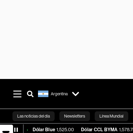
Argentina
Las noticias del día
Newsletters
Línea Mundial
Dólar Blue
1,525.00
Dólar CCL BYMA
1,578.74
BTC/
2%
Bloomberg 