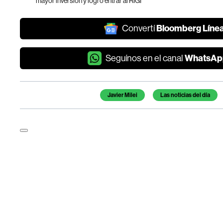
mayor inversión y logró entrar al RIGI
Bloomberg Líne
Convertí
WhatsAp
Seguínos en el canal
Temas de este artículo
Javier Milei
Las noticias del día