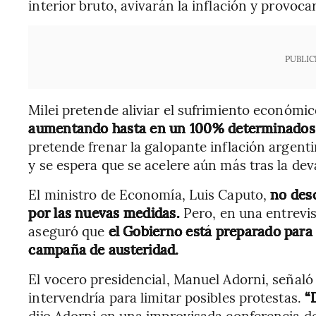
interior bruto, avivarán la inflación y provoca
PUBLIC
Milei pretende aliviar el sufrimiento económi
aumentando hasta en un 100% determinados p
pretende frenar la galopante inflación argent
y se espera que se acelere aún más tras la dev
El ministro de Economía, Luis Caputo,
no desc
por las nuevas medidas.
Pero, en una entrevist
aseguró que
el Gobierno está preparado para 
campaña de austeridad.
El vocero presidencial, Manuel Adorni, señaló
intervendría para limitar posibles protestas.
“D
dijo Adorni en una improvisada conferencia d