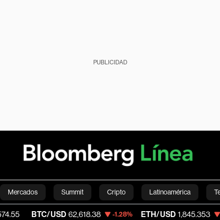
PUBLICIDAD
Mercados
Summit
Cripto
Latinoamérica
T
BTC/USD
62,618.38
ETH/USD
1,845.353
-1.28%
-1.94%
Green
Economía
Estilo de vida
Mundo
Videos