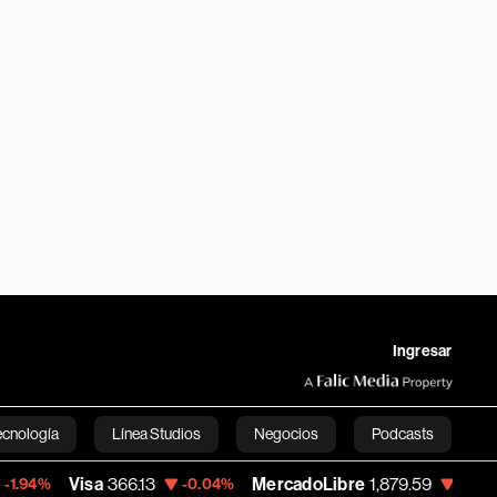
Ingresar
ecnología
Línea Studios
Negocios
Podcasts
Visa
366.13
MercadoLibre
1,879.59
Banco
-0.04%
-0.25%
English