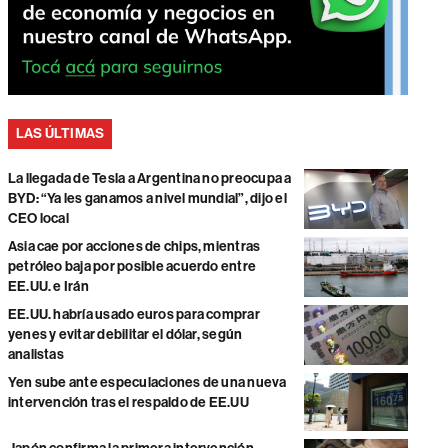
LAS ÚLTIMAS
La llegada de Tesla a Argentina no preocupa a
BYD: “Ya les ganamos a nivel mundial”, dijo el
CEO local
Asia cae por acciones de chips, mientras
petróleo baja por posible acuerdo entre
EE.UU. e Irán
EE.UU. habría usado euros para comprar
yenes y evitar debilitar el dólar, según
analistas
Yen sube ante especulaciones de una nueva
intervención tras el respaldo de EE.UU