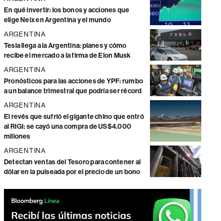
En qué invertir: los bonos y acciones que
elige Neix en Argentina y el mundo
ARGENTINA
Tesla llega a la Argentina: planes y cómo
recibe el mercado a la firma de Elon Musk
ARGENTINA
Pronósticos para las acciones de YPF: rumbo
a un balance trimestral que podría ser récord
ARGENTINA
El revés que sufrió el gigante chino que entró
al RIGI: se cayó una compra de US$4.000
millones
ARGENTINA
Detectan ventas del Tesoro para contener al
dólar en la pulseada por el precio de un bono