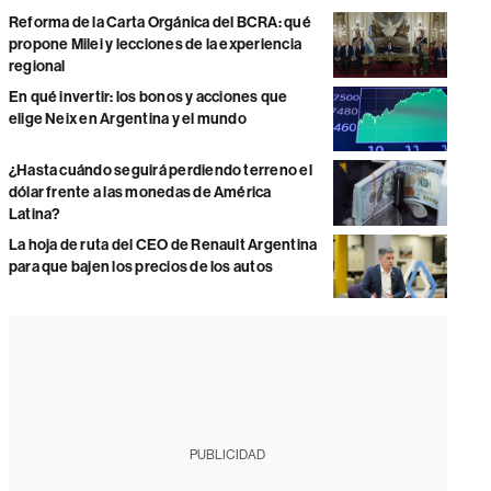
Reforma de la Carta Orgánica del BCRA: qué
propone Milei y lecciones de la experiencia
regional
En qué invertir: los bonos y acciones que
elige Neix en Argentina y el mundo
¿Hasta cuándo seguirá perdiendo terreno el
dólar frente a las monedas de América
Latina?
La hoja de ruta del CEO de Renault Argentina
para que bajen los precios de los autos
PUBLICIDAD