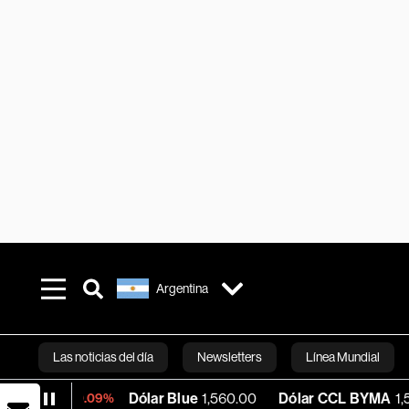
Argentina
Las noticias del día
Newsletters
Línea Mundial
Dólar Blue
1,560.00
Dólar CCL BYMA
1,574.55
-0.09%
Bloomberg 