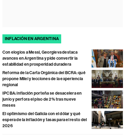
INFLACIÓN EN ARGENTINA
Con elogios a Messi, Georgieva destaca
avances en Argentina y pide convertir la
estabilidad en prosperidad duradera
Reforma de la Carta Orgánica del BCRA: qué
propone Milei y lecciones de la experiencia
regional
IPCBA: inflación porteña se desacelera en
junio y perfora el piso de 2% tras nueve
meses
El optimismo del Galicia con el dólar y qué
espera de la inflación y tasas para el resto del
2026