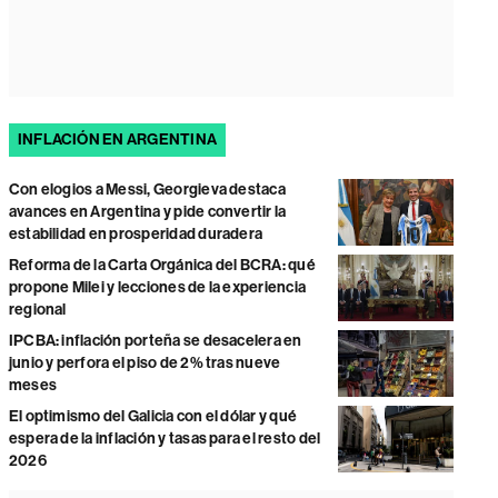
INFLACIÓN EN ARGENTINA
Con elogios a Messi, Georgieva destaca
avances en Argentina y pide convertir la
estabilidad en prosperidad duradera
Reforma de la Carta Orgánica del BCRA: qué
propone Milei y lecciones de la experiencia
regional
IPCBA: inflación porteña se desacelera en
junio y perfora el piso de 2% tras nueve
meses
El optimismo del Galicia con el dólar y qué
espera de la inflación y tasas para el resto del
2026