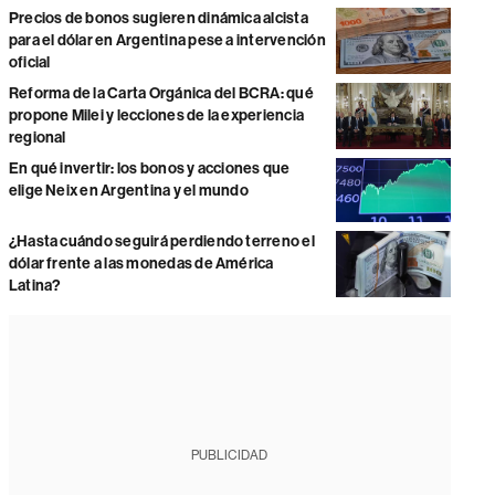
Precios de bonos sugieren dinámica alcista
para el dólar en Argentina pese a intervención
oficial
Reforma de la Carta Orgánica del BCRA: qué
propone Milei y lecciones de la experiencia
regional
En qué invertir: los bonos y acciones que
elige Neix en Argentina y el mundo
¿Hasta cuándo seguirá perdiendo terreno el
dólar frente a las monedas de América
Latina?
PUBLICIDAD