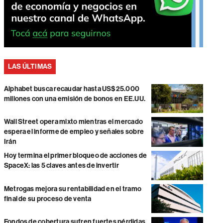
LAS ÚLTIMAS
Alphabet busca recaudar hasta US$25.000
millones con una emisión de bonos en EE.UU.
Wall Street opera mixto mientras el mercado
espera el informe de empleo y señales sobre
Irán
Hoy termina el primer bloqueo de acciones de
SpaceX: las 5 claves antes de invertir
Metrogas mejora su rentabilidad en el tramo
final de su proceso de venta
Fondos de cobertura sufren fuertes pérdidas