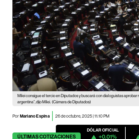
Milei consigue el tercio en Diputados y buscará con dialoguistas aprobar 
argentina”, dijo Milei.
(Cámara de Diputados)
Por
Mariano Espina
26 de octubre, 2025 | 11:10 PM
DÓLAR OFICIAL
+0.01%
ÚLTIMAS
COTIZACIONES