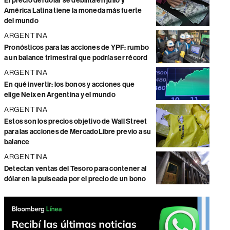
El precio del dólar se debilita en julio y
América Latina tiene la moneda más fuerte
del mundo
ARGENTINA
Pronósticos para las acciones de YPF: rumbo
a un balance trimestral que podría ser récord
ARGENTINA
En qué invertir: los bonos y acciones que
elige Neix en Argentina y el mundo
ARGENTINA
Estos son los precios objetivo de Wall Street
para las acciones de MercadoLibre previo a su
balance
ARGENTINA
Detectan ventas del Tesoro para contener al
dólar en la pulseada por el precio de un bono