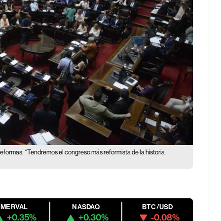
reformas.
“Tendremos el congreso más reformista de la historia
MERVAL
NASDAQ
BTC/USD
+0.35%
+0.30%
-0.08%