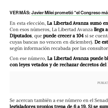
VER MÁS:
Javier Milei prometió “el Congreso más
En esta elección,
La Libertad Avanza sumó en 
Con esos números, La Libertad Avanza
llega 
Diputados
, que
puede crecer a 104
si se cuent
cuyas bancas no vencen en diciembre).
De est
según información recabada por las consulto
Con ese número,
La Libertad Avanza puede blo
con leyes vetados y de rechazar decretos del 
PUBLIC
Se acercan también a ese número en el Senado
legisladores propios trepa de 6 a 19. Si se sum