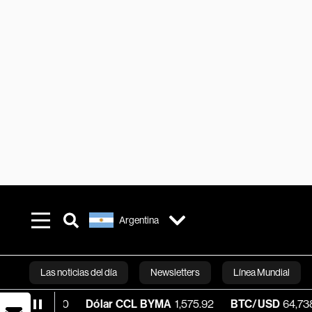
Argentina
Las noticias del día
Newsletters
Línea Mundial
30.00
Dólar CCL BYMA
1,575.92
BTC/USD
64,738.67
-0
Bloomberg 