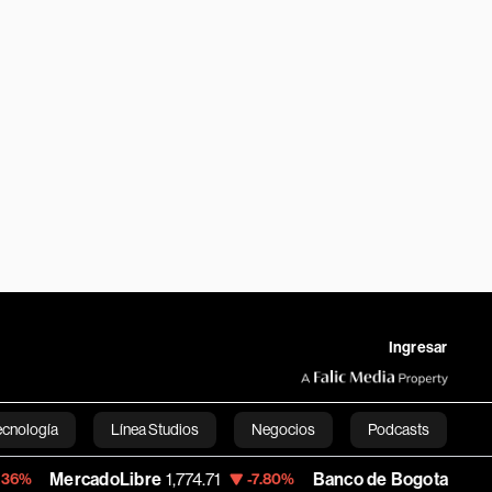
Ingresar
ecnología
Línea Studios
Negocios
Podcasts
rcadoLibre
1,774.71
Banco de Bogota
38,800.00
-7.80%
English