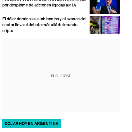
por desplome de acciones ligadas a la IA
El dólar domina las stablecoins y el avance del
sector lleva el debate más allá del mundo
cripto
PUBLICIDAD
DÓLAR HOY EN ARGENTINA