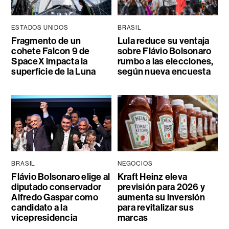
ESTADOS UNIDOS
BRASIL
Fragmento de un
Lula reduce su ventaja
cohete Falcon 9 de
sobre Flávio Bolsonaro
SpaceX impacta la
rumbo a las elecciones,
superficie de la Luna
según nueva encuesta
BRASIL
NEGOCIOS
Flávio Bolsonaro elige al
Kraft Heinz eleva
diputado conservador
previsión para 2026 y
Alfredo Gaspar como
aumenta su inversión
candidato a la
para revitalizar sus
vicepresidencia
marcas