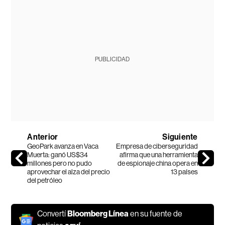
PUBLICIDAD
Anterior
Siguiente
GeoPark avanza en Vaca
Empresa de ciberseguridad
Muerta: ganó US$34
afirma que una herramienta
millones pero no pudo
de espionaje china opera en
aprovechar el alza del precio
13 países
del petróleo
Convertí
Bloomberg Línea
en su fuente de