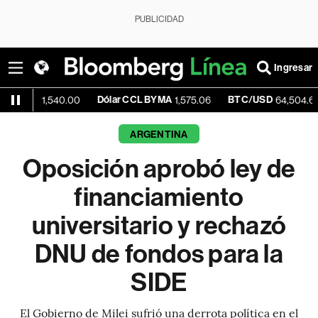
PUBLICIDAD
Ingresar
Dólar CCL BYMA
BTC/USD
-0.43
,540.00
1,575.06
64,504.60
ARGENTINA
Oposición aprobó ley de
financiamiento
universitario y rechazó
DNU de fondos para la
SIDE
El Gobierno de Milei sufrió una derrota política en el