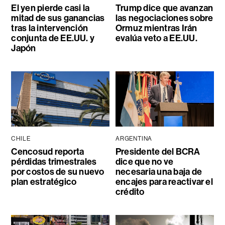
El yen pierde casi la
Trump dice que avanzan
mitad de sus ganancias
las negociaciones sobre
tras la intervención
Ormuz mientras Irán
conjunta de EE.UU. y
evalúa veto a EE.UU.
Japón
CHILE
ARGENTINA
Cencosud reporta
Presidente del BCRA
pérdidas trimestrales
dice que no ve
por costos de su nuevo
necesaria una baja de
plan estratégico
encajes para reactivar el
crédito