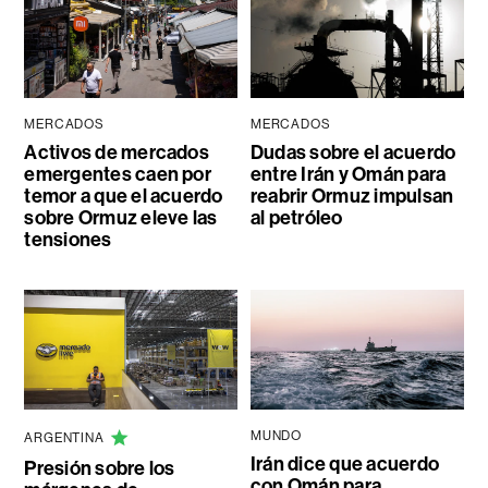
MERCADOS
MERCADOS
Activos de mercados
Dudas sobre el acuerdo
emergentes caen por
entre Irán y Omán para
temor a que el acuerdo
reabrir Ormuz impulsan
sobre Ormuz eleve las
al petróleo
tensiones
MUNDO
ARGENTINA
Irán dice que acuerdo
Presión sobre los
con Omán para