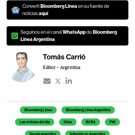
Convertí
Bloomberg Línea
en su fuente de
noticias
aquí
Seguínos en el canal
WhatsApp
de
Bloomberg
Línea Argentina
Tomás Carrió
Editor - Argentina
Temas de este artículo
Bloomberg Línea
Bloomberg Línea Argentina
Las noticias del día
Dólar
BCRA
FMI
Deuda argentina
Inflación en Argentina