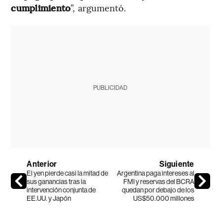
cumplimiento
”, argumentó.
PUBLICIDAD
Anterior
Siguiente
El yen pierde casi la mitad de
Argentina paga intereses al
sus ganancias tras la
FMI y reservas del BCRA
intervención conjunta de
quedan por debajo de los
EE.UU. y Japón
US$50.000 millones