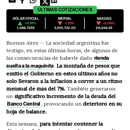
ÚLTIMAS
COTIZACIONES
DÓLAR OFICIAL
MERVAL
NASDAQ
+0.16%
-1.76%
-0.06%
1,498.7255
3,100,732.00
26,348.35
Buenos Aires — La sociedad argentina fue
testigo, en estas últimas horas, de algunas de
las consecuencias de haberle dado
rienda
.
La montaña de pesos que
suelta a la
maquinita
emitió el Gobierno en estos últimos años no
solo llevaron a la inflación a correr a un ritmo
mensual de más del 7%.
También generaron
un
significativo incremento de la deuda del
, provocando un
deterioro en su
Banco Central
hoja de balance.
Esta semana,
para intentar contener la