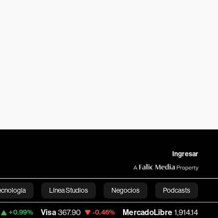
Ingresar
ecnología
Línea Studios
Negocios
Podcasts
Visa
367.90
MercadoLibre
1,914.14
99%
-0.46%
+1.27%
English