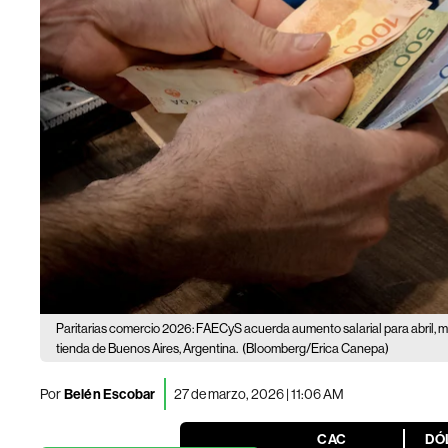
Paritarias comercio 2026: FAECyS acuerda aumento salarial para abril, ma
tienda de Buenos Aires, Argentina.
(Bloomberg/Erica Canepa)
Por
Belén Escobar
27 de marzo, 2026 | 11:06 AM
CAC
DÓ