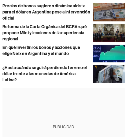
Precios de bonos sugieren dinámica alcista
para el dólar en Argentina pese a intervención
oficial
Reforma de la Carta Orgánica del BCRA: qué
propone Milei y lecciones de la experiencia
regional
En qué invertir: los bonos y acciones que
elige Neix en Argentina y el mundo
¿Hasta cuándo seguirá perdiendo terreno el
dólar frente a las monedas de América
Latina?
PUBLICIDAD