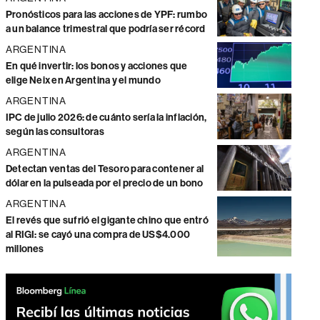
Pronósticos para las acciones de YPF: rumbo
a un balance trimestral que podría ser récord
ARGENTINA
En qué invertir: los bonos y acciones que
elige Neix en Argentina y el mundo
ARGENTINA
IPC de julio 2026: de cuánto sería la inflación,
según las consultoras
ARGENTINA
Detectan ventas del Tesoro para contener al
dólar en la pulseada por el precio de un bono
ARGENTINA
El revés que sufrió el gigante chino que entró
al RIGI: se cayó una compra de US$4.000
millones