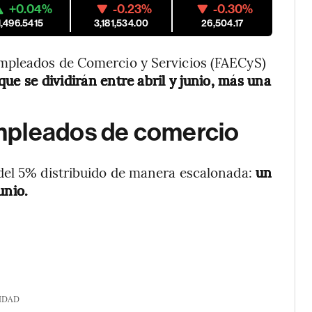
+0.04%
-0.23%
-0.30%
1,496.5415
3,181,534.00
26,504.17
mpleados de Comercio y Servicios (FAECyS)
que se dividirán entre abril y junio, más una
mpleados de comercio
del 5% distribuido de manera escalonada:
un
unio.
IDAD