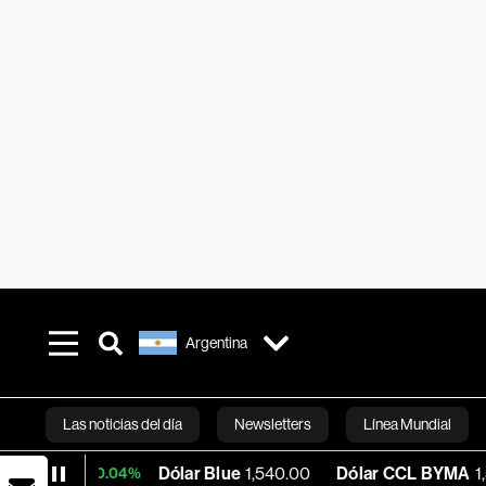
Argentina
Las noticias del día
Newsletters
Línea Mundial
9
Dólar Blue
1,540.00
Dólar CCL BYMA
1,576.47
+0.04%
Bloomberg 