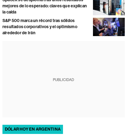
mejores de lo esperado: claves que explican
la caída
S&P 500 marca un récord tras sólidos
resultados corporativos y el optimismo
alrededor de Irán
PUBLICIDAD
DÓLAR HOY EN ARGENTINA