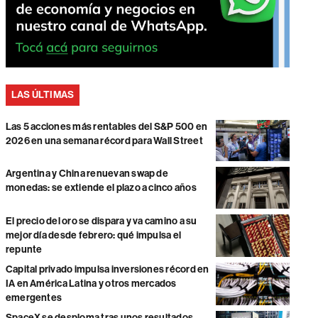
LAS ÚLTIMAS
Las 5 acciones más rentables del S&P 500 en
2026 en una semana récord para Wall Street
Argentina y China renuevan swap de
monedas: se extiende el plazo a cinco años
El precio del oro se dispara y va camino a su
mejor día desde febrero: qué impulsa el
repunte
Capital privado impulsa inversiones récord en
IA en América Latina y otros mercados
emergentes
SpaceX se desploma tras unos resultados