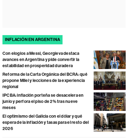
INFLACIÓN EN ARGENTINA
Con elogios a Messi, Georgieva destaca
avances en Argentina y pide convertir la
estabilidad en prosperidad duradera
Reforma de la Carta Orgánica del BCRA: qué
propone Milei y lecciones de la experiencia
regional
IPCBA: inflación porteña se desacelera en
junio y perfora el piso de 2% tras nueve
meses
El optimismo del Galicia con el dólar y qué
espera de la inflación y tasas para el resto del
2026