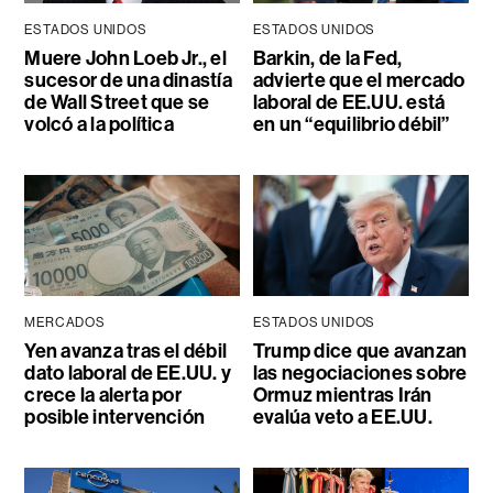
ESTADOS UNIDOS
ESTADOS UNIDOS
Muere John Loeb Jr., el
Barkin, de la Fed,
sucesor de una dinastía
advierte que el mercado
de Wall Street que se
laboral de EE.UU. está
volcó a la política
en un “equilibrio débil”
MERCADOS
ESTADOS UNIDOS
Yen avanza tras el débil
Trump dice que avanzan
dato laboral de EE.UU. y
las negociaciones sobre
crece la alerta por
Ormuz mientras Irán
posible intervención
evalúa veto a EE.UU.