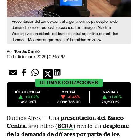
Presentación del Banco Central argentino anticipa desplome de
demanda de dólares post elecciones.
En la imagen, Vladimir
Werning, vicepresidente del banco central argentino, durante las
Jornadas Monetarias que organizó la entidad en 2024.
Por
Tomás Carrió
12 de diciembre, 2025 | 02:15 PM
ÚLTIMAS
COTIZACIONES
DÓLAR OFICIAL
MERVAL
NASDAQ
+0.02%
-0.45%
+1.30%
1,498.9871
3,086,785.00
26,690.62
Buenos Aires — Una
presentación del Banco
Central
argentino (
) reveló un
desplome
BCRA
de la demanda de dólares por parte de los