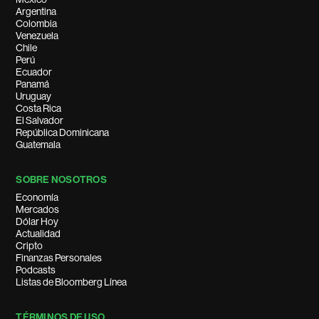
Argentina
Colombia
Venezuela
Chile
Perú
Ecuador
Panamá
Uruguay
Costa Rica
El Salvador
República Dominicana
Guatemala
SOBRE NOSOTROS
Economía
Mercados
Dólar Hoy
Actualidad
Cripto
Finanzas Personales
Podcasts
Listas de Bloomberg Línea
TÉRMINOS DE USO