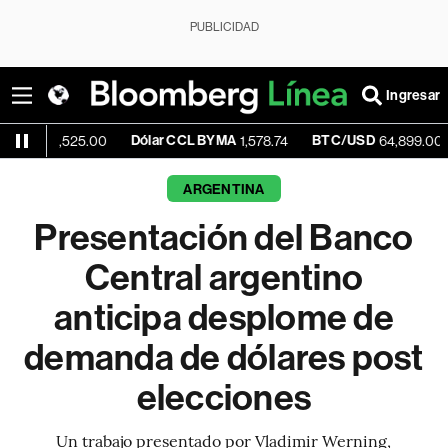
PUBLICIDAD
Ingresar
Dólar CCL BYMA
BTC/USD
-0.21%
525.00
1,578.74
64,899.00
ARGENTINA
Presentación del Banco
Central argentino
anticipa desplome de
demanda de dólares post
elecciones
Un trabajo presentado por Vladimir Werning,