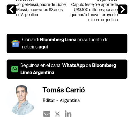
Jorge Messi, padre de Lionel
Caputo festejó el aporte de
Messi, muere a los 68 años
US$100 millones por año
en Argentina
que hará el mayor proyecto
minero argentino
Convertí
Bloomberg Línea
en su fuente de
noticias
aquí
Seguínos en el canal
WhatsApp
de
Bloomberg
Línea Argentina
Tomás Carrió
Editor - Argentina