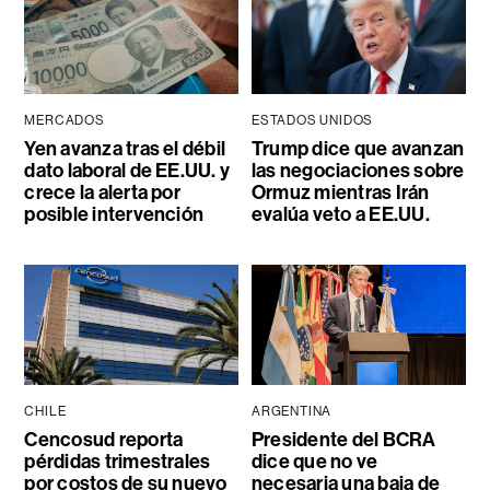
MERCADOS
ESTADOS UNIDOS
Yen avanza tras el débil
Trump dice que avanzan
dato laboral de EE.UU. y
las negociaciones sobre
crece la alerta por
Ormuz mientras Irán
posible intervención
evalúa veto a EE.UU.
CHILE
ARGENTINA
Cencosud reporta
Presidente del BCRA
pérdidas trimestrales
dice que no ve
por costos de su nuevo
necesaria una baja de