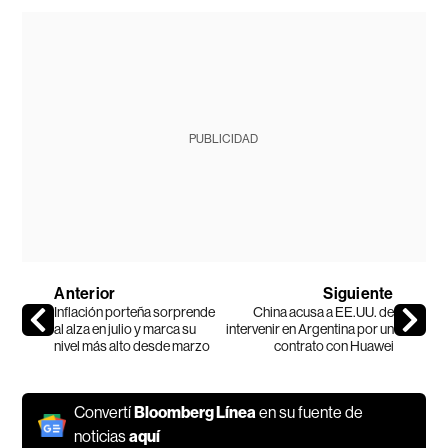
PUBLICIDAD
Anterior
Siguiente
Inflación porteña sorprende
China acusa a EE.UU. de
al alza en julio y marca su
intervenir en Argentina por un
nivel más alto desde marzo
contrato con Huawei
Convertí
Bloomberg Línea
en su fuente de
noticias
aquí