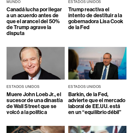
MUNDO
ESTADOS UNIDOS
Canadá lucha por llegar
Trump reactiva el
a un acuerdo antes de
intento de destituir a la
que el arancel del 50%
gobernadora Lisa Cook
de Trump agrave la
de la Fed
disputa
ESTADOS UNIDOS
ESTADOS UNIDOS
Muere John Loeb Jr., el
Barkin, de la Fed,
sucesor de una dinastía
advierte que el mercado
de Wall Street que se
laboral de EE.UU. está
volcó a la política
en un “equilibrio débil”