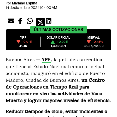
Por
Mariano Espina
14 de diciembre, 2024 | 04:00 AM
ÚLTIMAS
COTIZACIONES
YPF
DÓLAR OFICIAL
MERVAL
-0.91%
+0.02%
-0.45%
49.16
1,498.9871
3,086,785.00
Buenos Aires —
,
la petrolera argentina
YPF
que tiene al Estado Nacional como principal
accionista, inauguró en el edificio de Puerto
Madero, Ciudad de Buenos Aires,
un Centro
de Operaciones en Tiempo Real para
monitorear en vivo las actividades de Vaca
Muerta y lograr mayores niveles de eficiencia.
Reducir tiempos de ciclo, evitar incidentes o