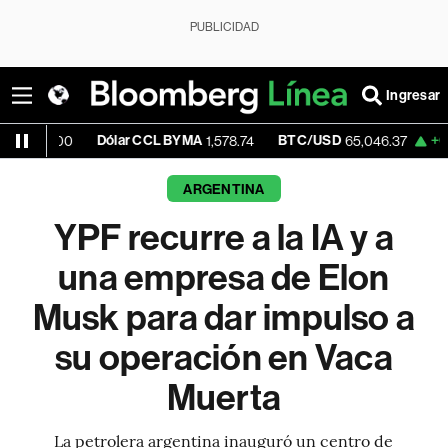
PUBLICIDAD
Ingresar
Dólar CCL BYMA
BTC/USD
+0.17%
ET
0
1,578.74
65,046.37
ARGENTINA
YPF recurre a la IA y a
una empresa de Elon
Musk para dar impulso a
su operación en Vaca
Muerta
La petrolera argentina inauguró un centro de