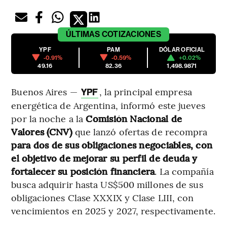
ÚLTIMAS
COTIZACIONES
YPF
PAM
DÓLAR OFICIAL
-0.91%
-0.59%
+0.02%
49.16
82.36
1,498.9871
Buenos Aires —
, la principal empresa
YPF
energética de Argentina, informó este jueves
por la noche a la
Comisión Nacional de
Valores (CNV)
que lanzó ofertas de recompra
para dos de sus obligaciones negociables, con
el objetivo de mejorar su perfil de deuda y
fortalecer su posición financiera
. La compañía
busca adquirir hasta US$500 millones de sus
obligaciones Clase XXXIX y Clase LIII, con
vencimientos en 2025 y 2027, respectivamente.