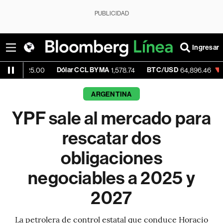
PUBLICIDAD
Ingresar
Dólar CCL BYMA
BTC/USD
-0.06%
E
.00
1,578.74
64,896.46
ARGENTINA
YPF sale al mercado para
rescatar dos
obligaciones
negociables a 2025 y
2027
La petrolera de control estatal que conduce Horacio