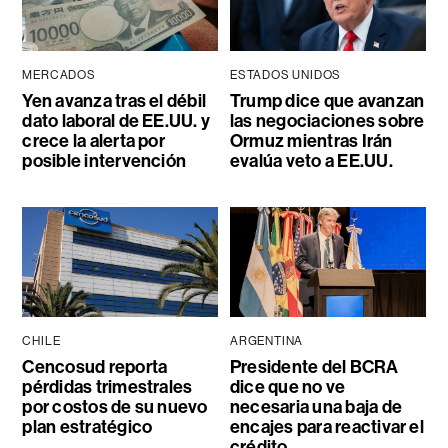
MERCADOS
ESTADOS UNIDOS
Yen avanza tras el débil
Trump dice que avanzan
dato laboral de EE.UU. y
las negociaciones sobre
crece la alerta por
Ormuz mientras Irán
posible intervención
evalúa veto a EE.UU.
CHILE
ARGENTINA
Cencosud reporta
Presidente del BCRA
pérdidas trimestrales
dice que no ve
por costos de su nuevo
necesaria una baja de
plan estratégico
encajes para reactivar el
crédito