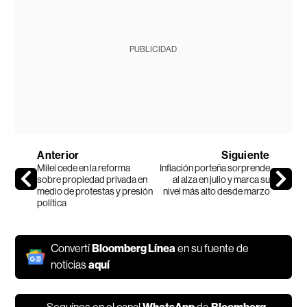
PUBLICIDAD
Anterior
Siguiente
Milei cede en la reforma
Inflación porteña sorprende
sobre propiedad privada en
al alza en julio y marca su
medio de protestas y presión
nivel más alto desde marzo
política
Convertí
Bloomberg Línea
en su fuente de
noticias
aquí