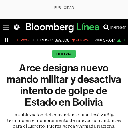
PUBLICIDAD
Ingresar
%
ETH/USD
-0.32%
Visa
+0.52%
Mercado
1,899.808
370.47
BOLIVIA
Arce designa nuevo
mando militar y desactiva
intento de golpe de
Estado en Bolivia
La sublevación del comandante Juan José Zúñiga
terminó en el nombramiento de nuevos comandantes
para el Ejército, Fuerza Aérea y Armada Nacional