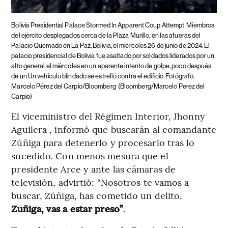
Bolivia Presidential Palace Stormed In Apparent Coup Attempt
Miembros
del ejército desplegados cerca de la Plaza Murillo, en las afueras del
Palacio Quemado en La Paz, Bolivia, el miércoles 26 de junio de 2024. El
palacio presidencial de Bolivia fue asaltado por soldados liderados por un
alto general el miércoles en un aparente intento de golpe, poco después
de un Un vehículo blindado se estrelló contra el edificio. Fotógrafo:
Marcelo Pérez del Carpio/Bloomberg
(Bloomberg/Marcelo Perez del
Carpio)
El viceministro del Régimen Interior, Jhonny
Aguilera , informó que buscarán al comandante
Zúñiga para detenerlo y procesarlo tras lo
sucedido. Con menos mesura que el
presidente Arce y ante las cámaras de
televisión, advirtió: “Nosotros te vamos a
buscar, Zúñiga, has cometido un delito.
Zúñiga, vas a estar preso”
.