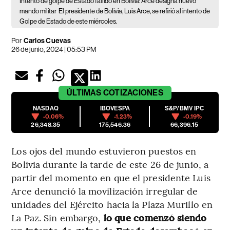
Intento de golpe de Estado fallido en Bolivia: Arce designa nuevo
mando militar
El presidente de Bolivia, Luis Arce, se refirió al intento de
Golpe de Estado de este miércoles.
Por
Carlos Cuevas
26 de junio, 2024 | 05:53 PM
ÚLTIMAS
COTIZACIONES
NASDAQ
IBOVESPA
S&P/BMV IPC
-0.06%
-1.23%
-0.19%
26,348.35
175,546.36
66,396.15
Los ojos del mundo estuvieron puestos en
Bolivia durante la tarde de este 26 de junio, a
partir del momento en que el presidente Luis
Arce denunció la movilización irregular de
unidades del Ejército hacia la Plaza Murillo en
La Paz. Sin embargo,
lo que comenzó siendo