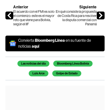
Anterior
Siguiente
El acuerdo con el FMI es solo
En qué consiste la propuesta
el comienzo: este es el mayor
de Costa Rica para resolver
reto que viene para Bolivia,
la disputa comercial con
según el IIF
Panamá
Convierta
Bloomberg Línea
en su fuente de
noticias
aquí
Temas de este artículo
Las noticias del día
Bloomberg Línea Bolivia
Luis Arce
Golpe de Estado