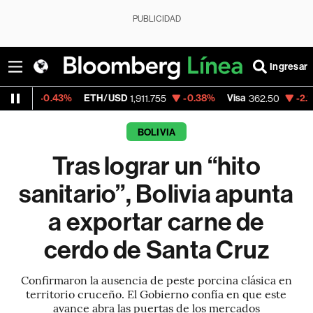
PUBLICIDAD
Ingresar
.43%
ETH/USD
-0.38%
Visa
-2.15%
Mercad
1,911.755
362.50
BOLIVIA
Tras lograr un “hito
sanitario”, Bolivia apunta
a exportar carne de
cerdo de Santa Cruz
Confirmaron la ausencia de peste porcina clásica en
territorio cruceño. El Gobierno confía en que este
avance abra las puertas de los mercados