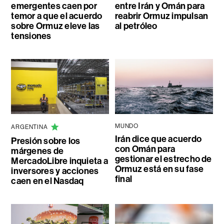
emergentes caen por
entre Irán y Omán para
temor a que el acuerdo
reabrir Ormuz impulsan
sobre Ormuz eleve las
al petróleo
tensiones
MUNDO
ARGENTINA
Irán dice que acuerdo
Presión sobre los
con Omán para
márgenes de
gestionar el estrecho de
MercadoLibre inquieta a
Ormuz está en su fase
inversores y acciones
final
caen en el Nasdaq