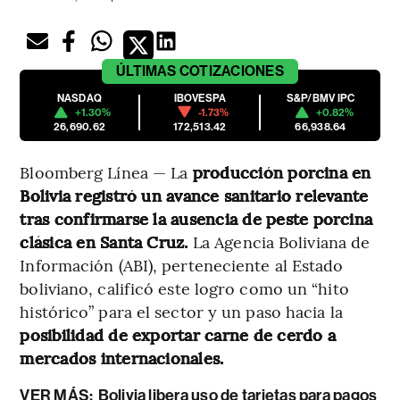
ÚLTIMAS
COTIZACIONES
NASDAQ
IBOVESPA
S&P/BMV IPC
+1.30%
-1.73%
+0.82%
26,690.62
172,513.42
66,938.64
Bloomberg Línea — La
producción porcina en
Bolivia registró un avance sanitario relevante
tras confirmarse la ausencia de peste porcina
clásica en Santa Cruz.
La Agencia Boliviana de
Información (ABI), perteneciente al Estado
boliviano, calificó este logro como un “hito
histórico” para el sector y un paso hacia la
posibilidad de exportar carne de cerdo a
mercados internacionales.
VER MÁS:
Bolivia libera uso de tarjetas para pagos