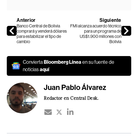
Anterior
Siguiente
Banco Central de Bolivia
FMI alcanza acuerdo técnico
comprará y venderá dólares
para un programa de
para estabilizar el tipo de
US$1.900 millones con
cambio
Bolivia
Convierta
Bloomberg Línea
en su fuente de
noticias
aquí
Juan Pablo Álvarez
Redactor en Central Desk.