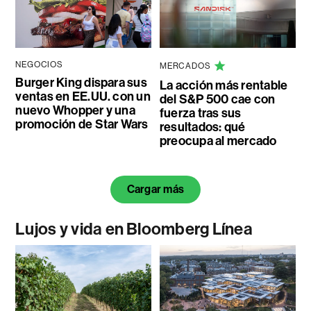
NEGOCIOS
MERCADOS
Burger King dispara sus
La acción más rentable
ventas en EE.UU. con un
del S&P 500 cae con
nuevo Whopper y una
fuerza tras sus
promoción de Star Wars
resultados: qué
preocupa al mercado
Cargar más
Lujos y vida en Bloomberg Línea