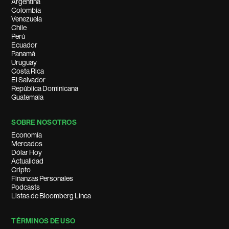
Argentina
Colombia
Venezuela
Chile
Perú
Ecuador
Panamá
Uruguay
Costa Rica
El Salvador
República Dominicana
Guatemala
SOBRE NOSOTROS
Economía
Mercados
Dólar Hoy
Actualidad
Cripto
Finanzas Personales
Podcasts
Listas de Bloomberg Línea
TÉRMINOS DE USO