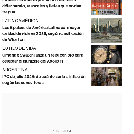
La mala hora del exportador colombiano:
dólar barato, aranceles y fletes que no dan
tregua
LATINOAMÉRICA
Los 5 países de América Latina con mayor
calidad de vida en 2026, según clasificación
de Wharton
ESTILO DE VIDA
Omega x Swatch lanza un reloj con oro para
celebrar el alunizaje del Apollo 11
ARGENTINA
IPC de julio 2026: de cuánto sería la inflación,
según las consultoras
PUBLICIDAD