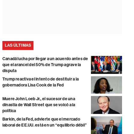
LAS ÚLTIMAS
Canadá lucha por llegar a un acuerdo antes de
que el arancel del 50% de Trump agrave la
disputa
Trump reactiva el intento de destituir a la
gobernadora Lisa Cook de la Fed
Muere John Loeb Jr., el sucesor de una
dinastía de Wall Street que se volcó a la
política
Barkin, de la Fed, advierte que el mercado
laboral de EE.UU. está en un “equilibrio débil”