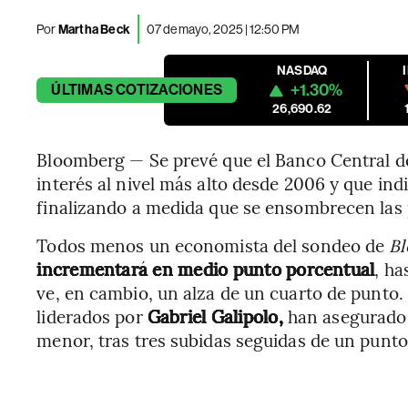
Por
Martha Beck
07 de mayo, 2025 | 12:50 PM
NASDAQ
+1.30%
ÚLTIMAS
COTIZACIONES
26,690.62
Bloomberg — Se prevé que el Banco Central de
interés al nivel más alto desde 2006 y que in
finalizando a medida que se ensombrecen las 
Todos menos un economista del sondeo de
B
incrementará en medio punto porcentual
, ha
ve, en cambio, un alza de un cuarto de punto. 
liderados por
Gabriel Galipolo,
han asegurado q
menor, tras tres subidas seguidas de un punt