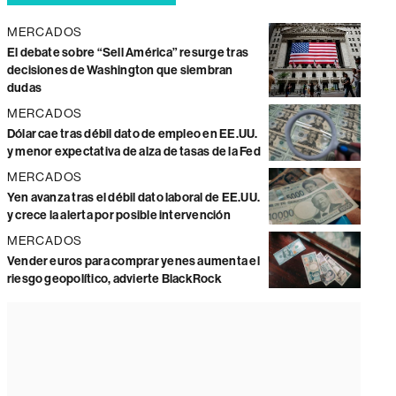
MERCADOS
El debate sobre “Sell América” resurge tras
decisiones de Washington que siembran
dudas
MERCADOS
Dólar cae tras débil dato de empleo en EE.UU.
y menor expectativa de alza de tasas de la Fed
MERCADOS
Yen avanza tras el débil dato laboral de EE.UU.
y crece la alerta por posible intervención
MERCADOS
Vender euros para comprar yenes aumenta el
riesgo geopolítico, advierte BlackRock