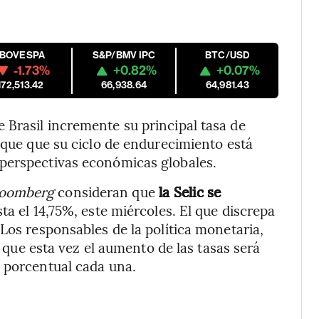
IBOVESPA
S&P/BMV IPC
BTC/USD
-1.73%
+0.82%
+0.07%
172,513.42
66,938.64
64,981.43
 Brasil incremente su principal tasa de
dique que su ciclo de endurecimiento está
perspectivas económicas globales.
loomberg
consideran que
la Selic se
sta el 14,75%, este miércoles. El que discrepa
Los responsables de la política monetaria,
ue esta vez el aumento de las tasas será
o porcentual cada una.