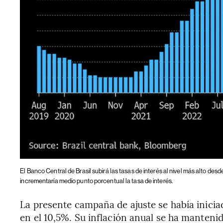
El Banco Central de Brasil subirá las tasas de interés al nivel más alto desd
incrementaría medio punto porcentual la tasa de interés.
La presente campaña de ajuste se había inicia
en el 10,5%. Su inflación anual se ha manteni