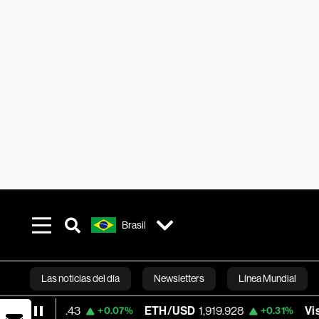
Brasil
Las noticias del día
Newsletters
Línea Mundial
81.43
ETH/USD
1,919.928
Visa
362.50
+0.07%
+0.31%
Bloomberg 