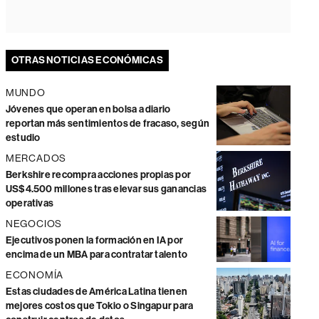
OTRAS NOTICIAS ECONÓMICAS
MUNDO
Jóvenes que operan en bolsa a diario
reportan más sentimientos de fracaso, según
estudio
MERCADOS
Berkshire recompra acciones propias por
US$4.500 millones tras elevar sus ganancias
operativas
NEGOCIOS
Ejecutivos ponen la formación en IA por
encima de un MBA para contratar talento
ECONOMÍA
Estas ciudades de América Latina tienen
mejores costos que Tokio o Singapur para