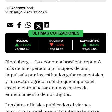
Por
Andrew Rosati
29 de mayo, 2026 | 10:22 AM
ÚLTIMAS
COTIZACIONES
NASDAQ
IBOVESPA
S&P/BMV IPC
+1.30%
-1.73%
+0.82%
26,690.62
172,513.42
66,938.64
Bloomberg — La economía brasileña repuntó
más de lo esperado a principios de año,
impulsada por los estímulos gubernamentales
y un sector agrícola sólido que impulsó el
crecimiento a pesar de unos costes de
endeudamiento de dos dígitos.
Los datos oficiales publicados el viernes
mostraron que el producto interno bruto se