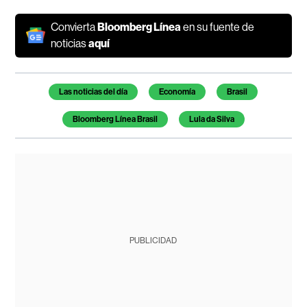
Convierta
Bloomberg Línea
en su fuente de
noticias
aquí
Temas de este artículo
Las noticias del día
Economía
Brasil
Bloomberg Línea Brasil
Lula da Silva
PUBLICIDAD