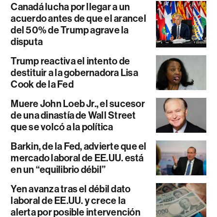
Canadá lucha por llegar a un
acuerdo antes de que el arancel
del 50% de Trump agrave la
disputa
Trump reactiva el intento de
destituir a la gobernadora Lisa
Cook de la Fed
Muere John Loeb Jr., el sucesor
de una dinastía de Wall Street
que se volcó a la política
Barkin, de la Fed, advierte que el
mercado laboral de EE.UU. está
en un “equilibrio débil”
Yen avanza tras el débil dato
laboral de EE.UU. y crece la
alerta por posible intervención