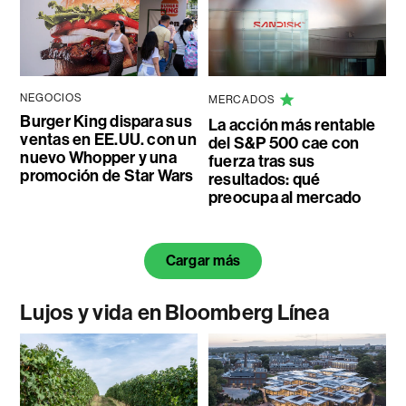
NEGOCIOS
MERCADOS
Burger King dispara sus
La acción más rentable
ventas en EE.UU. con un
del S&P 500 cae con
nuevo Whopper y una
fuerza tras sus
promoción de Star Wars
resultados: qué
preocupa al mercado
Cargar más
Lujos y vida en Bloomberg Línea