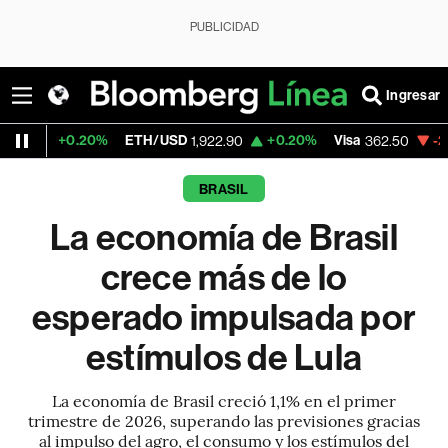
PUBLICIDAD
Ingresar
.20%
ETH/USD
+0.20%
Visa
-2.15%
Merca
1,922.90
362.50
BRASIL
La economía de Brasil
crece más de lo
esperado impulsada por
estímulos de Lula
La economía de Brasil creció 1,1% en el primer
trimestre de 2026, superando las previsiones gracias
al impulso del agro, el consumo y los estímulos del