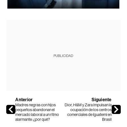
PUBLICIDAD
Anterior
Siguiente
Madres negras con hijos
Dior, H&M y Zara impulsan la
pequeños abandonan el
ocupación de los centros
mercado laboral a un ritmo
comerciales de Iguatemi en
alarmante: ¿por qué?
Brasil