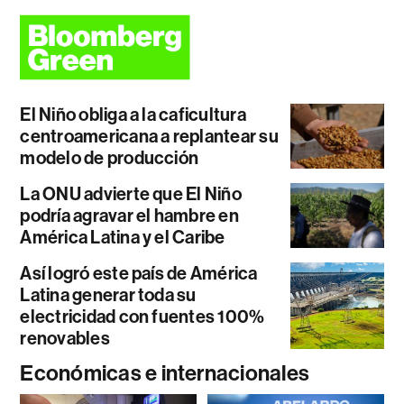
El Niño obliga a la caficultura
centroamericana a replantear su
modelo de producción
La ONU advierte que El Niño
podría agravar el hambre en
América Latina y el Caribe
Así logró este país de América
Latina generar toda su
electricidad con fuentes 100%
renovables
Económicas e internacionales