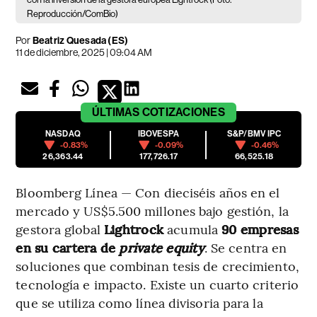
Reproducción/ComBio)
Por
Beatriz Quesada (ES)
11 de diciembre, 2025 | 09:04 AM
ÚLTIMAS
COTIZACIONES
NASDAQ
IBOVESPA
S&P/BMV IPC
-0.83%
-0.09%
-0.46%
26,363.44
177,726.17
66,525.18
Bloomberg Línea — Con dieciséis años en el
mercado y US$5.500 millones bajo gestión, la
gestora global
Lightrock
acumula
90 empresas
en su cartera de
private equity
. Se centra en
soluciones que combinan tesis de crecimiento,
tecnología e impacto. Existe un cuarto criterio
que se utiliza como línea divisoria para la