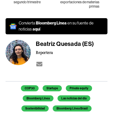
segundo trimestre
exportaciones de materias
primas
Convierta
Bloomberg Línea
en su fuente de
noticias
aquí
Beatriz Quesada (ES)
Reportera
Temas de este artículo
COP30
Startups
Private equity
Bloomberg Línea
Las noticias del día
Sostenibilidad
Bloomberg Línea Brasil