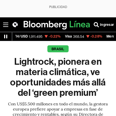
PUBLICIDAD
Ingresar
SD
-0.22%
Visa
-0.28%
MercadoLibre
1,911.495
368.54
1,924
BRASIL
Lightrock, pionera en
materia climática, ve
oportunidades más allá
del ‘green premium’
Con US$5.500 millones en todo el mundo, la gestora
europea prefiere apoyar a empresas en fase de
crecimiento y rentables, según su Directora de