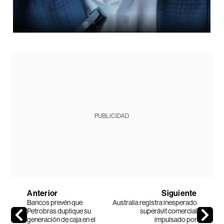
PUBLICIDAD
Anterior
Siguiente
Bancos prevén que
Australia registra inesperado
Petrobras duplique su
superávit comercial
generación de caja en el
impulsado por