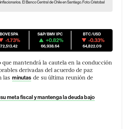
nflacionarios.
El Banco Central de Chile en Santiago. Foto: Cristobal
IBOVESPA
S&P/BMV IPC
BTC/USD
-1.73%
+0.82%
-0.33%
172,513.42
66,938.64
64,822.09
 que mantendrá la cautela en la conducción
avorables derivadas del acuerdo de paz
n las
de su última reunión de
minutas
 su meta fiscal y mantenga la deuda bajo