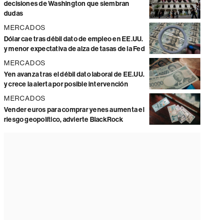
decisiones de Washington que siembran
dudas
MERCADOS
Dólar cae tras débil dato de empleo en EE.UU.
y menor expectativa de alza de tasas de la Fed
MERCADOS
Yen avanza tras el débil dato laboral de EE.UU.
y crece la alerta por posible intervención
MERCADOS
Vender euros para comprar yenes aumenta el
riesgo geopolítico, advierte BlackRock