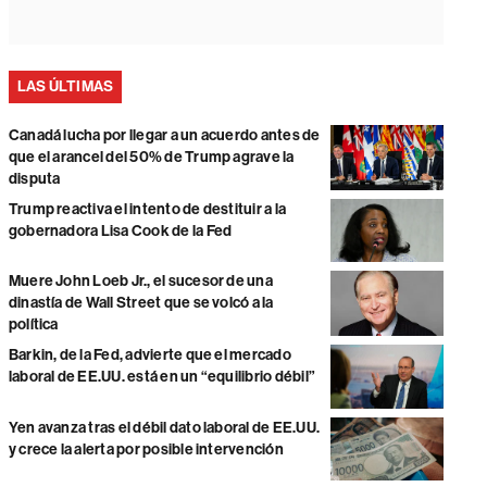
LAS ÚLTIMAS
Canadá lucha por llegar a un acuerdo antes de
que el arancel del 50% de Trump agrave la
disputa
Trump reactiva el intento de destituir a la
gobernadora Lisa Cook de la Fed
Muere John Loeb Jr., el sucesor de una
dinastía de Wall Street que se volcó a la
política
Barkin, de la Fed, advierte que el mercado
laboral de EE.UU. está en un “equilibrio débil”
Yen avanza tras el débil dato laboral de EE.UU.
y crece la alerta por posible intervención