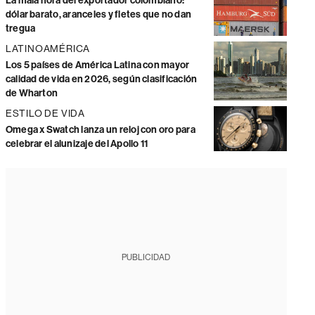
La mala hora del exportador colombiano:
dólar barato, aranceles y fletes que no dan
tregua
LATINOAMÉRICA
Los 5 países de América Latina con mayor
calidad de vida en 2026, según clasificación
de Wharton
ESTILO DE VIDA
Omega x Swatch lanza un reloj con oro para
celebrar el alunizaje del Apollo 11
PUBLICIDAD