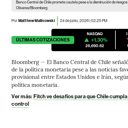
Banco Central de Chile promete cautela pese a la disminución de riesgos i
Olivares/Bloomberg
Por
Matthew Malinowski
24 de junio, 2026 | 02:25 PM
NASDAQ
+1.30%
ÚLTIMAS
COTIZACIONES
26,690.62
Bloomberg — El Banco Central de Chile señaló
de la política monetaria pese a las noticias f
provisional entre Estados Unidos e Irán, segú
política monetaria.
Ver más:
Fitch ve desafíos para que Chile cumpla
control