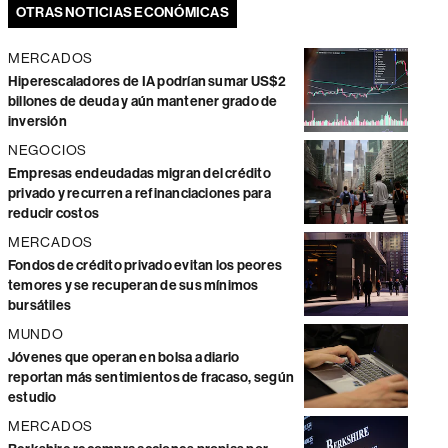
OTRAS NOTICIAS ECONÓMICAS
MERCADOS
Hiperescaladores de IA podrían sumar US$2
billones de deuda y aún mantener grado de
inversión
NEGOCIOS
Empresas endeudadas migran del crédito
privado y recurren a refinanciaciones para
reducir costos
MERCADOS
Fondos de crédito privado evitan los peores
temores y se recuperan de sus mínimos
bursátiles
MUNDO
Jóvenes que operan en bolsa a diario
reportan más sentimientos de fracaso, según
estudio
MERCADOS