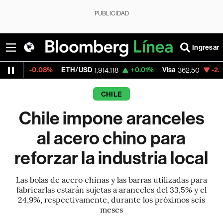
PUBLICIDAD
Ingresar
0.08%
ETH/USD
+0.01%
Visa
-2.15%
Merca
1,914.118
362.50
CHILE
Chile impone aranceles
al acero chino para
reforzar la industria local
Las bolas de acero chinas y las barras utilizadas para
fabricarlas estarán sujetas a aranceles del 33,5% y el
24,9%, respectivamente, durante los próximos seis
meses