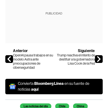
PUBLICIDAD
Anterior
Siguiente
OpenAI pausa trabajos en su
Trump reactiva el intento de
modelo Astra ante
destituir a la gobernadora
preocupaciones de
Lisa Cook de la Fed
ciberseguridad
Convierta
Bloomberg Línea
en su fuente de
noticias
aquí
Temas de este artículo
Las noticias del día
Chile
China