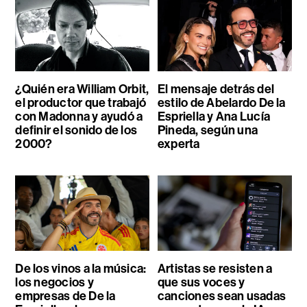
¿Quién era William Orbit,
El mensaje detrás del
el productor que trabajó
estilo de Abelardo De la
con Madonna y ayudó a
Espriella y Ana Lucía
definir el sonido de los
Pineda, según una
2000?
experta
De los vinos a la música:
Artistas se resisten a
los negocios y
que sus voces y
empresas de De la
canciones sean usadas