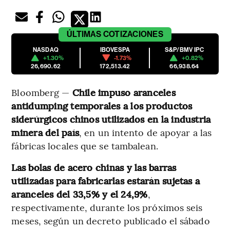
ÚLTIMAS
COTIZACIONES
NASDAQ
IBOVESPA
S&P/BMV IPC
+1.30%
-1.73%
+0.82%
26,690.62
172,513.42
66,938.64
Bloomberg —
Chile impuso aranceles
antidumping temporales a los productos
siderúrgicos chinos utilizados en la industria
minera del país
, en un intento de apoyar a las
fábricas locales que se tambalean.
Las bolas de acero chinas y las barras
utilizadas para fabricarlas estarán sujetas a
aranceles del 33,5% y el 24,9%
,
respectivamente, durante los próximos seis
meses, según un decreto publicado el sábado