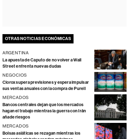
OTRAS NOTICIAS ECONÓMICAS
ARGENTINA
La apuesta de Caputo de no volver a Wall
Street enfrenta nuevas dudas
NEGOCIOS
Clorox supera previsiones y espera impulsar
sus ventas anuales con la compra de Purell
MERCADOS
Bancos centrales dejan que los mercados
hagan el trabajo mientras la guerra con Irán
añade riesgos
MERCADOS
Bolsas asiáticas se rezagan mientras los