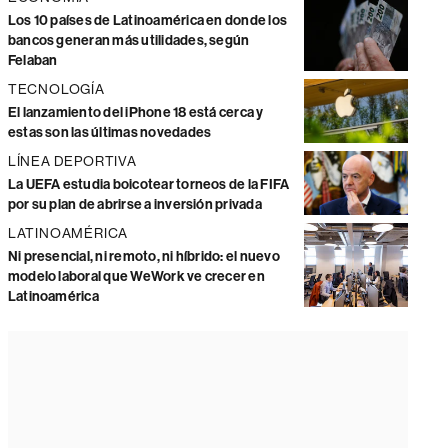
Los 10 países de Latinoamérica en donde los
bancos generan más utilidades, según
Felaban
TECNOLOGÍA
El lanzamiento del iPhone 18 está cerca y
estas son las últimas novedades
LÍNEA DEPORTIVA
La UEFA estudia boicotear torneos de la FIFA
por su plan de abrirse a inversión privada
LATINOAMÉRICA
Ni presencial, ni remoto, ni híbrido: el nuevo
modelo laboral que WeWork ve crecer en
Latinoamérica