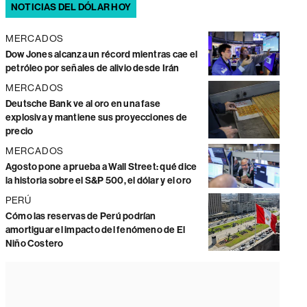
NOTICIAS DEL DÓLAR HOY
MERCADOS
Dow Jones alcanza un récord mientras cae el
petróleo por señales de alivio desde Irán
MERCADOS
Deutsche Bank ve al oro en una fase
explosiva y mantiene sus proyecciones de
precio
MERCADOS
Agosto pone a prueba a Wall Street: qué dice
la historia sobre el S&P 500, el dólar y el oro
PERÚ
Cómo las reservas de Perú podrían
amortiguar el impacto del fenómeno de El
Niño Costero