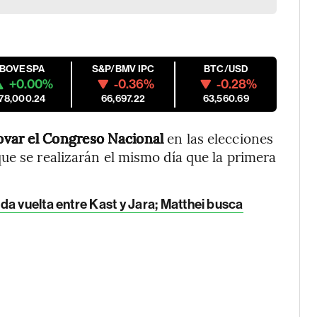
IBOVESPA
S&P/BMV IPC
BTC/USD
+0.00%
-0.36%
-0.28%
178,000.24
66,697.22
63,560.69
ovar el Congreso Nacional
en las elecciones
ue se realizarán el mismo día que la primera
a vuelta entre Kast y Jara; Matthei busca