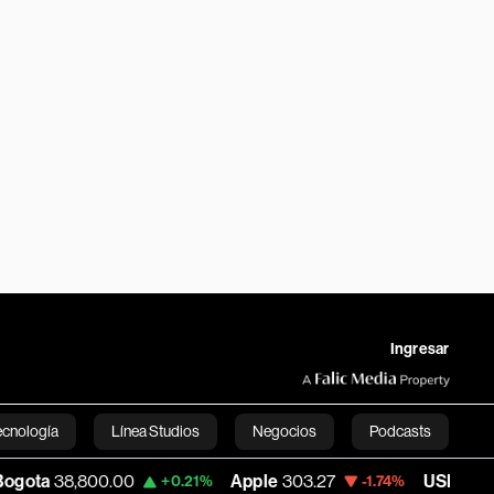
Ingresar
ecnología
Línea Studios
Negocios
Podcasts
800.00
Apple
303.27
USD COP
3,232.96
+0.21%
-1.74%
English