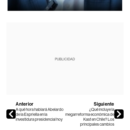
PUBLICIDAD
Anterior
Siguiente
A qué hora hablará Abelardo
¿Qué incluye la
de la Espriella en la
megarreforma económica de
investidura presidencial hoy
Kast en Chile? Los
principales cambios