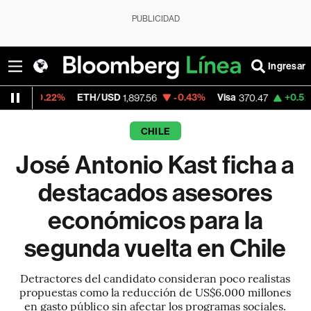
PUBLICIDAD
Ingresar
%
ETH/USD
-0.43%
Visa
+0.52%
MercadoL
1,897.56
370.47
CHILE
José Antonio Kast ficha a
destacados asesores
económicos para la
segunda vuelta en Chile
Detractores del candidato consideran poco realistas
propuestas como la reducción de US$6.000 millones
en gasto público sin afectar los programas sociales.