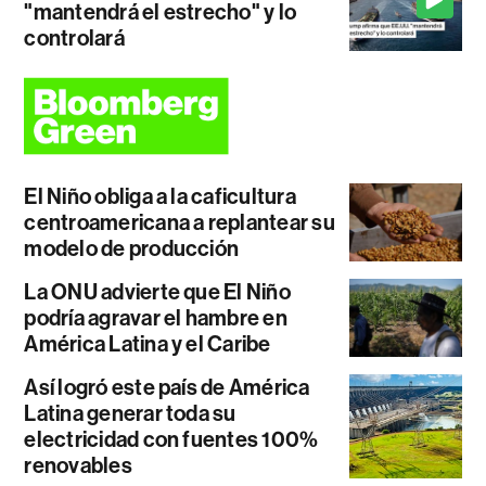
"mantendrá el estrecho" y lo
controlará
El Niño obliga a la caficultura
centroamericana a replantear su
modelo de producción
La ONU advierte que El Niño
podría agravar el hambre en
América Latina y el Caribe
Así logró este país de América
Latina generar toda su
electricidad con fuentes 100%
renovables