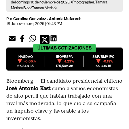
del domingo 16 de noviembre de 2025.
(Photographer: Tamara
Merino/Bloo/Tamara Merino)
Por
Carolina Gonzalez - Antonia Mufarech
18 de noviembre, 2025 | 01:43 PM
ÚLTIMAS
COTIZACIONES
NASDAQ
IBOVESPA
S&P/BMV IPC
-0.06%
-1.23%
-0.19%
26,348.35
175,546.36
66,396.15
Bloomberg — El candidato presidencial chileno
José Antonio Kast
sumó a varios economistas
de alto perfil que habían trabajado con una
rival más moderada, lo que dio a su campaña
un impulso clave y favorable a los
inversionistas.