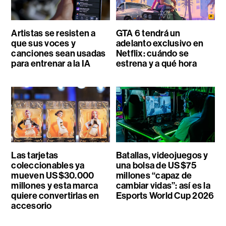
Artistas se resisten a
GTA 6 tendrá un
que sus voces y
adelanto exclusivo en
canciones sean usadas
Netflix: cuándo se
para entrenar a la IA
estrena y a qué hora
Las tarjetas
Batallas, videojuegos y
coleccionables ya
una bolsa de US$75
mueven US$30.000
millones “capaz de
millones y esta marca
cambiar vidas”: así es la
quiere convertirlas en
Esports World Cup 2026
accesorio