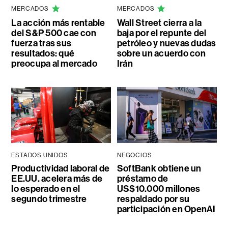
MERCADOS
MERCADOS
La acción más rentable
Wall Street cierra a la
del S&P 500 cae con
baja por el repunte del
fuerza tras sus
petróleo y nuevas dudas
resultados: qué
sobre un acuerdo con
preocupa al mercado
Irán
ESTADOS UNIDOS
NEGOCIOS
Productividad laboral de
SoftBank obtiene un
EE.UU. acelera más de
préstamo de
lo esperado en el
US$10.000 millones
segundo trimestre
respaldado por su
participación en OpenAI