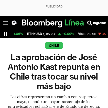
PUBLICIDAD
Ingresar
6%
ETH/USD
+0.09%
Visa
-2.15%
Mercad
1,915.728
362.50
CHILE
La aprobación de José
Antonio Kast repunta en
Chile tras tocar su nivel
más bajo
Las cifras representan un cambio con respecto a
mayo, cuando un mayor porcentaje de los
entrevistados rechazó al jefe de Estado de derecha.