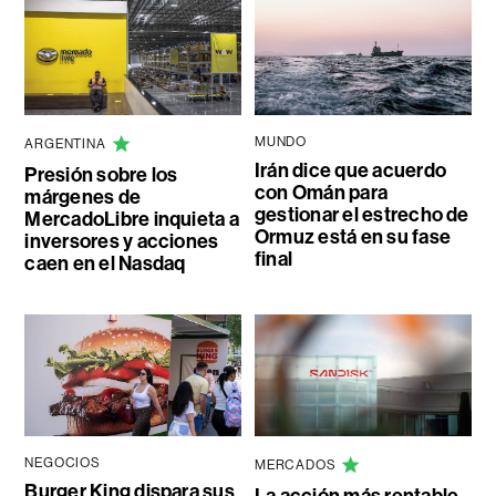
MUNDO
ARGENTINA
Irán dice que acuerdo
Presión sobre los
con Omán para
márgenes de
gestionar el estrecho de
MercadoLibre inquieta a
Ormuz está en su fase
inversores y acciones
final
caen en el Nasdaq
NEGOCIOS
MERCADOS
Burger King dispara sus
La acción más rentable