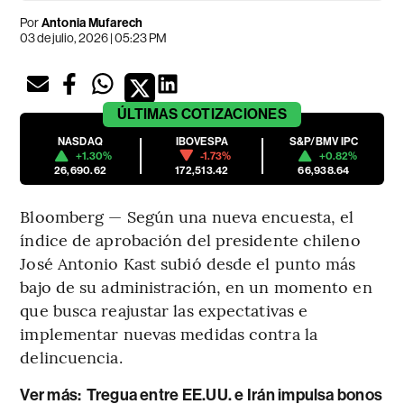
Por
Antonia Mufarech
03 de julio, 2026 | 05:23 PM
ÚLTIMAS
COTIZACIONES
NASDAQ
IBOVESPA
S&P/BMV IPC
+1.30%
-1.73%
+0.82%
26,690.62
172,513.42
66,938.64
Bloomberg — Según una nueva encuesta, el
índice de aprobación del presidente chileno
José Antonio Kast subió desde el punto más
bajo de su administración, en un momento en
que busca reajustar las expectativas e
implementar nuevas medidas contra la
delincuencia.
Ver más:
Tregua entre EE.UU. e Irán impulsa bonos