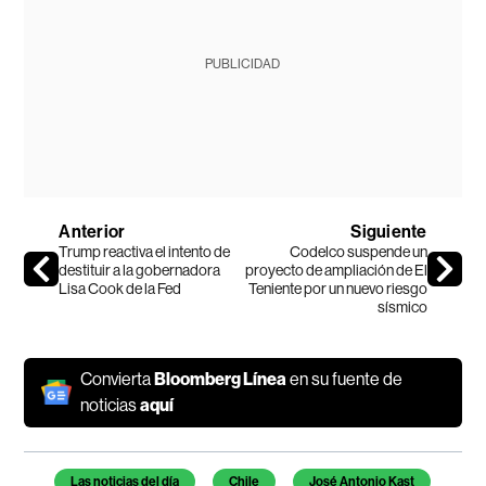
PUBLICIDAD
Anterior
Siguiente
Trump reactiva el intento de
Codelco suspende un
destituir a la gobernadora
proyecto de ampliación de El
Lisa Cook de la Fed
Teniente por un nuevo riesgo
sísmico
Convierta
Bloomberg Línea
en su fuente de
noticias
aquí
Temas de este artículo
Las noticias del día
Chile
José Antonio Kast