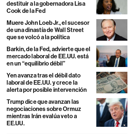
destituir a la gobernadora Lisa
Cook de la Fed
Muere John Loeb Jr., el sucesor
de una dinastía de Wall Street
que se volcó a la política
Barkin, de la Fed, advierte que el
mercado laboral de EE.UU. está
en un “equilibrio débil”
Yen avanza tras el débil dato
laboral de EE.UU. y crece la
alerta por posible intervención
Trump dice que avanzan las
negociaciones sobre Ormuz
mientras Irán evalúa veto a
EE.UU.