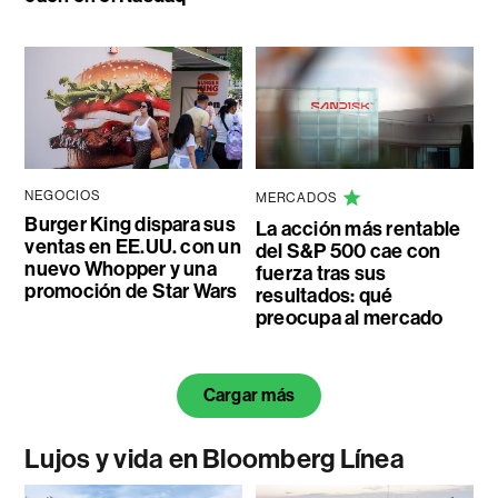
NEGOCIOS
MERCADOS
Burger King dispara sus
La acción más rentable
ventas en EE.UU. con un
del S&P 500 cae con
nuevo Whopper y una
fuerza tras sus
promoción de Star Wars
resultados: qué
preocupa al mercado
Cargar más
Lujos y vida en Bloomberg Línea