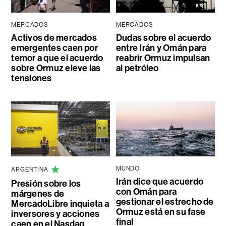
MERCADOS
MERCADOS
Activos de mercados
Dudas sobre el acuerdo
emergentes caen por
entre Irán y Omán para
temor a que el acuerdo
reabrir Ormuz impulsan
sobre Ormuz eleve las
al petróleo
tensiones
MUNDO
ARGENTINA
Irán dice que acuerdo
Presión sobre los
con Omán para
márgenes de
gestionar el estrecho de
MercadoLibre inquieta a
Ormuz está en su fase
inversores y acciones
final
caen en el Nasdaq