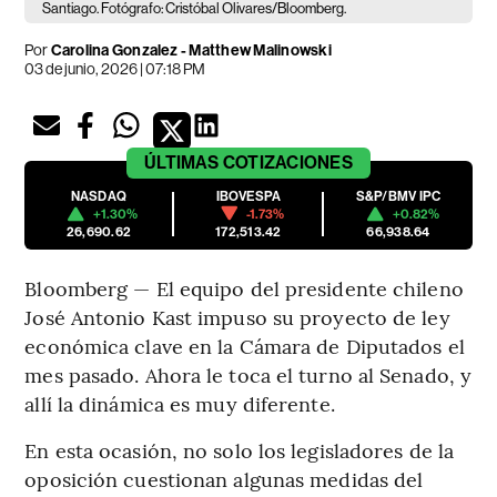
Santiago. Fotógrafo: Cristóbal Olivares/Bloomberg.
Por
Carolina Gonzalez - Matthew Malinowski
03 de junio, 2026 | 07:18 PM
ÚLTIMAS
COTIZACIONES
NASDAQ
IBOVESPA
S&P/BMV IPC
+1.30%
-1.73%
+0.82%
26,690.62
172,513.42
66,938.64
Bloomberg — El equipo del presidente chileno
José Antonio Kast impuso su proyecto de ley
económica clave en la Cámara de Diputados el
mes pasado. Ahora le toca el turno al Senado, y
allí la dinámica es muy diferente.
En esta ocasión, no solo los legisladores de la
oposición cuestionan algunas medidas del