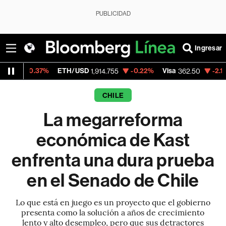
PUBLICIDAD
Ingresar
ETH/USD
-0.22%
Visa
-2.15%
MercadoLibr
1,914.755
362.50
CHILE
La megarreforma
económica de Kast
enfrenta una dura prueba
en el Senado de Chile
Lo que está en juego es un proyecto que el gobierno
presenta como la solución a años de crecimiento
lento y alto desempleo, pero que sus detractores