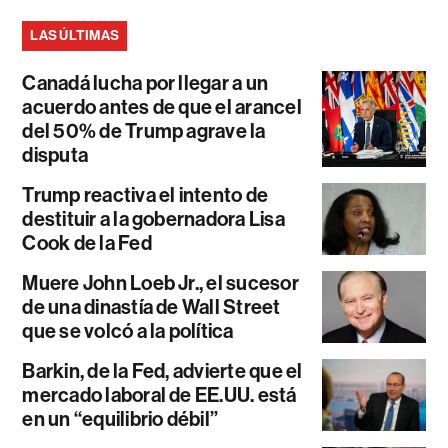
LAS ÚLTIMAS
Canadá lucha por llegar a un
acuerdo antes de que el arancel
del 50% de Trump agrave la
disputa
Trump reactiva el intento de
destituir a la gobernadora Lisa
Cook de la Fed
Muere John Loeb Jr., el sucesor
de una dinastía de Wall Street
que se volcó a la política
Barkin, de la Fed, advierte que el
mercado laboral de EE.UU. está
en un “equilibrio débil”