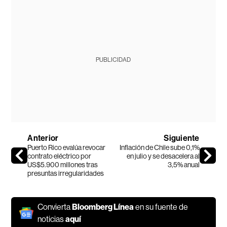
PUBLICIDAD
Anterior
Siguiente
Puerto Rico evalúa revocar
Inflación de Chile sube 0,1%
contrato eléctrico por
en julio y se desacelera al
US$5.900 millones tras
3,5% anual
presuntas irregularidades
Convierta
Bloomberg Línea
en su fuente de
noticias
aquí