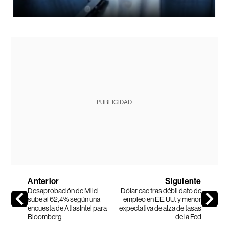
PUBLICIDAD
Anterior
Siguiente
Desaprobación de Milei
Dólar cae tras débil dato de
sube al 62,4% según una
empleo en EE.UU. y menor
encuesta de AtlasIntel para
expectativa de alza de tasas
Bloomberg
de la Fed