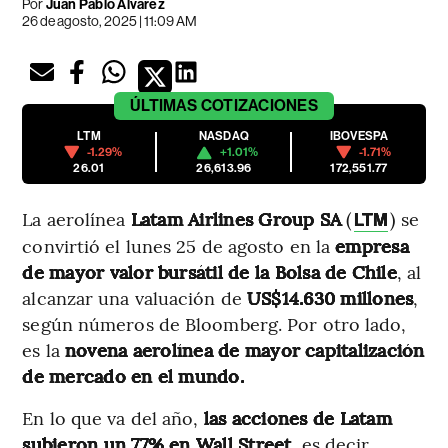
Por
Juan Pablo Álvarez
26 de agosto, 2025 | 11:09 AM
ÚLTIMAS
COTIZACIONES
LTM
NASDAQ
IBOVESPA
-1.29%
+1.01%
-1.71%
26.01
26,613.96
172,551.77
La aerolínea
Latam Airlines Group SA
(
) se
LTM
convirtió el lunes 25 de agosto en la
empresa
de mayor valor bursátil de la Bolsa de Chile
, al
alcanzar una valuación de
US$14.630 millones
,
según números de Bloomberg. Por otro lado,
es la
novena aerolínea de mayor capitalización
de mercado en el mundo.
En lo que va del año,
las acciones de Latam
subieron un 77% en Wall Street
, es decir,