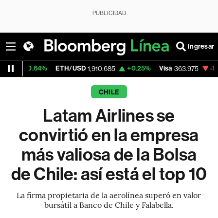
PUBLICIDAD
Ingresar
4%
ETH/USD
+0.25%
Visa
-1.75%
Mercad
1,910.685
363.975
CHILE
Latam Airlines se
convirtió en la empresa
más valiosa de la Bolsa
de Chile: así está el top 10
La firma propietaria de la aerolínea superó en valor
bursátil a Banco de Chile y Falabella.