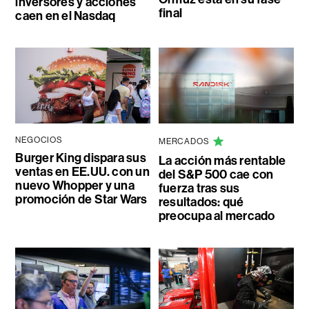
inversores y acciones
final
caen en el Nasdaq
NEGOCIOS
MERCADOS
Burger King dispara sus
La acción más rentable
ventas en EE.UU. con un
del S&P 500 cae con
nuevo Whopper y una
fuerza tras sus
promoción de Star Wars
resultados: qué
preocupa al mercado