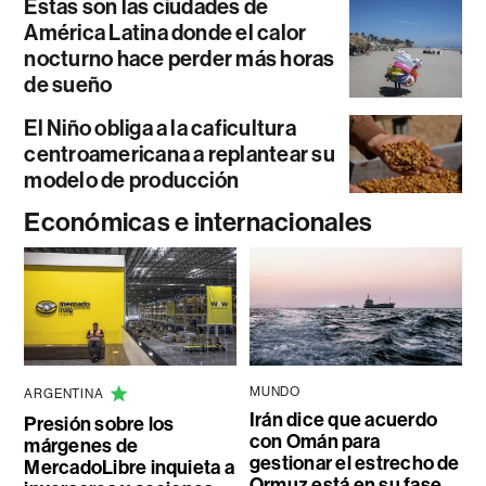
Estas son las ciudades de
América Latina donde el calor
nocturno hace perder más horas
de sueño
El Niño obliga a la caficultura
centroamericana a replantear su
modelo de producción
Económicas e internacionales
MUNDO
ARGENTINA
Irán dice que acuerdo
Presión sobre los
con Omán para
márgenes de
gestionar el estrecho de
MercadoLibre inquieta a
Ormuz está en su fase