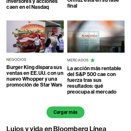
Ormuz está en su fase
inversores y acciones
final
caen en el Nasdaq
NEGOCIOS
MERCADOS
Burger King dispara sus
La acción más rentable
ventas en EE.UU. con un
del S&P 500 cae con
nuevo Whopper y una
fuerza tras sus
promoción de Star Wars
resultados: qué
preocupa al mercado
Cargar más
Lujos y vida en Bloomberg Línea