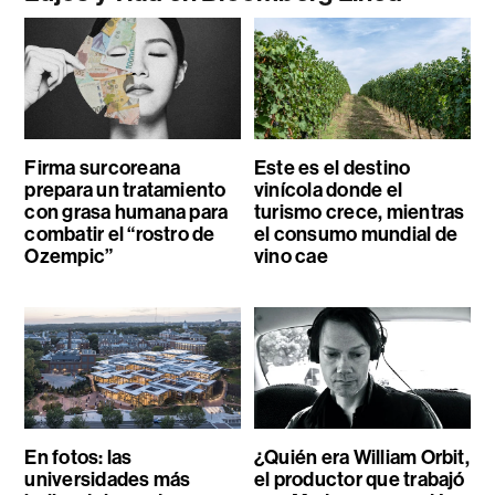
Firma surcoreana
Este es el destino
prepara un tratamiento
vinícola donde el
con grasa humana para
turismo crece, mientras
combatir el “rostro de
el consumo mundial de
Ozempic”
vino cae
En fotos: las
¿Quién era William Orbit,
universidades más
el productor que trabajó