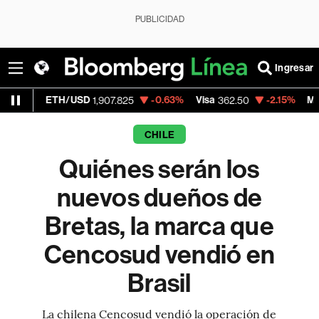
PUBLICIDAD
Ingresar
TH/USD
-0.63%
Visa
-2.15%
MercadoLibre
1,907.825
362.50
CHILE
Quiénes serán los
nuevos dueños de
Bretas, la marca que
Cencosud vendió en
Brasil
La chilena Cencosud vendió la operación de