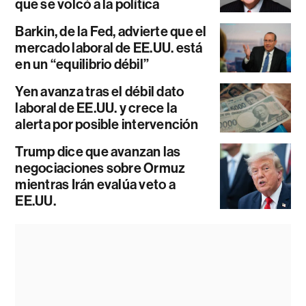
que se volcó a la política
Barkin, de la Fed, advierte que el
mercado laboral de EE.UU. está
en un “equilibrio débil”
Yen avanza tras el débil dato
laboral de EE.UU. y crece la
alerta por posible intervención
Trump dice que avanzan las
negociaciones sobre Ormuz
mientras Irán evalúa veto a
EE.UU.