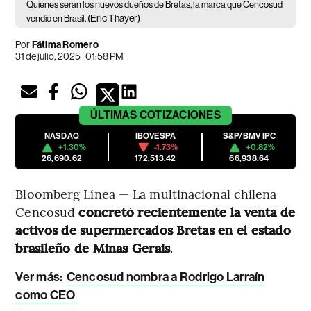
Quiénes serán los nuevos dueños de Bretas, la marca que Cencosud
(Eric Thayer)
vendió en Brasil.
Por
Fátima Romero
31 de julio, 2025 | 01:58 PM
ÚLTIMAS
COTIZACIONES
NASDAQ
IBOVESPA
S&P/BMV IPC
+1.30%
-1.73%
+0.82%
26,690.62
172,513.42
66,938.64
Bloomberg Línea — La multinacional chilena
Cencosud
concretó recientemente la venta de
activos de supermercados Bretas en el estado
brasileño de Minas Gerais
.
Ver más:
Cencosud nombra a Rodrigo Larraín
como CEO