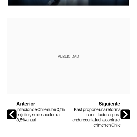
PUBLICIDAD
Anterior
Siguiente
Inflación de Chile sube 0,1%
Kast propone una reforma
en julio y se desacelera al
constitucional para
3,5% anual
endurecer la lucha contra el
crimen en Chile