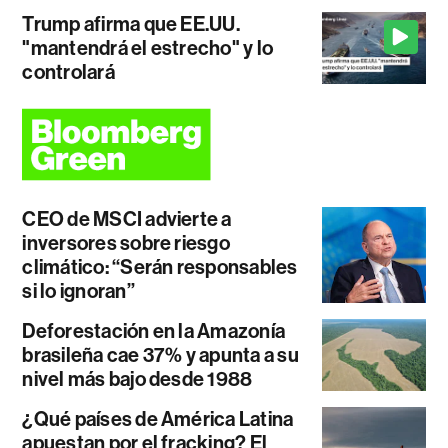
Trump afirma que EE.UU.
"mantendrá el estrecho" y lo
controlará
CEO de MSCI advierte a
inversores sobre riesgo
climático: “Serán responsables
si lo ignoran”
Deforestación en la Amazonía
brasileña cae 37% y apunta a su
nivel más bajo desde 1988
¿Qué países de América Latina
apuestan por el fracking? El