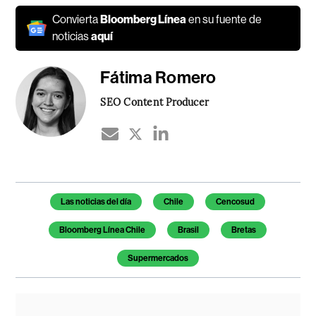
Convierta
Bloomberg Línea
en su fuente de
noticias
aquí
Fátima Romero
SEO Content Producer
Temas de este artículo
Las noticias del día
Chile
Cencosud
Bloomberg Línea Chile
Brasil
Bretas
Supermercados