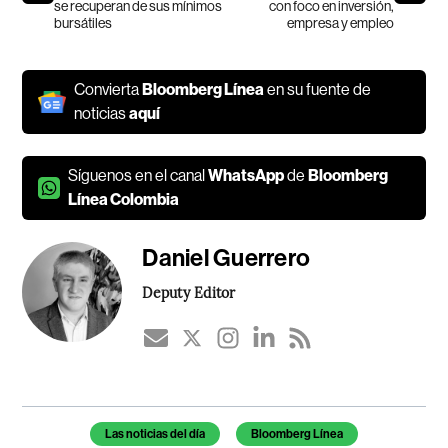
se recuperan de sus mínimos
con foco en inversión,
bursátiles
empresa y empleo
Convierta
Bloomberg Línea
en su fuente de
noticias
aquí
Síguenos en el canal
WhatsApp
de
Bloomberg
Línea Colombia
Daniel Guerrero
Deputy Editor
Temas de este artículo
Las noticias del día
Bloomberg Línea