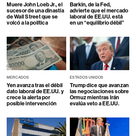
Muere John Loeb Jr., el
Barkin, de la Fed,
sucesor de una dinastía
advierte que el mercado
de Wall Street que se
laboral de EE.UU. está
volcó a la política
en un “equilibrio débil”
MERCADOS
ESTADOS UNIDOS
Yen avanza tras el débil
Trump dice que avanzan
dato laboral de EE.UU. y
las negociaciones sobre
crece la alerta por
Ormuz mientras Irán
posible intervención
evalúa veto a EE.UU.