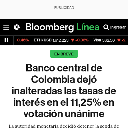
PUBLICIDAD
Ingresar
6%
ETH/USD
-0.36%
Visa
-2.15%
Mercado
1,912.223
362.50
EN BREVE
Banco central de
Colombia dejó
inalteradas las tasas de
interés en el 11,25% en
votación unánime
La autoridad monetaria decidió detener la senda de