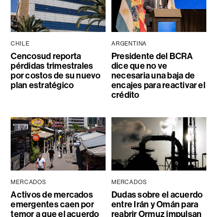
CHILE
ARGENTINA
Cencosud reporta
Presidente del BCRA
pérdidas trimestrales
dice que no ve
por costos de su nuevo
necesaria una baja de
plan estratégico
encajes para reactivar el
crédito
MERCADOS
MERCADOS
Activos de mercados
Dudas sobre el acuerdo
emergentes caen por
entre Irán y Omán para
temor a que el acuerdo
reabrir Ormuz impulsan