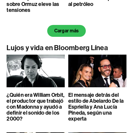
sobre Ormuz eleve las
al petróleo
tensiones
Cargar más
Lujos y vida en Bloomberg Línea
¿Quién era William Orbit,
El mensaje detrás del
el productor que trabajó
estilo de Abelardo De la
con Madonna y ayudó a
Espriella y Ana Lucía
definir el sonido de los
Pineda, según una
2000?
experta