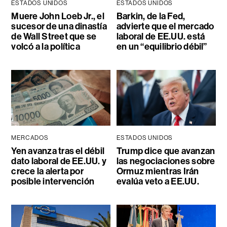
ESTADOS UNIDOS
ESTADOS UNIDOS
Muere John Loeb Jr., el
Barkin, de la Fed,
sucesor de una dinastía
advierte que el mercado
de Wall Street que se
laboral de EE.UU. está
volcó a la política
en un “equilibrio débil”
MERCADOS
ESTADOS UNIDOS
Yen avanza tras el débil
Trump dice que avanzan
dato laboral de EE.UU. y
las negociaciones sobre
crece la alerta por
Ormuz mientras Irán
posible intervención
evalúa veto a EE.UU.