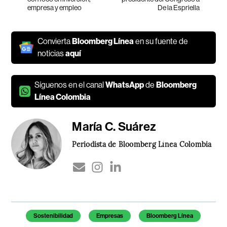
empresa y empleo
De la Espriella
Convierta
Bloomberg Línea
en su fuente de
noticias
aquí
Síguenos en el canal
WhatsApp
de
Bloomberg
Línea Colombia
María C. Suárez
Periodista de Bloomberg Línea Colombia
Temas de este artículo
Sostenibilidad
Empresas
Bloomberg Línea