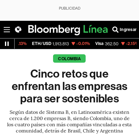
PUBLICIDAD
Ingresar
TH/USD
-0.01%
Visa
-2.15%
MercadoLibre
1,913.813
362.50
1
COLOMBIA
Cinco retos que
enfrentan las empresas
para ser sostenibles
Según datos de Sistema B, en Latinoamérica existen
cerca de 1.200 empresas B, siendo Colombia, uno de
los cuatro países con más compañías vinculadas a esta
comunidad, detrás de Brasil, Chile y Argentina