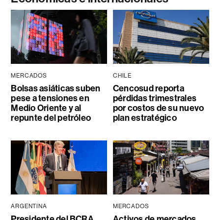
MERCADOS
CHILE
Bolsas asiáticas suben
Cencosud reporta
pese a tensiones en
pérdidas trimestrales
Medio Oriente y al
por costos de su nuevo
repunte del petróleo
plan estratégico
ARGENTINA
MERCADOS
Presidente del BCRA
Activos de mercados