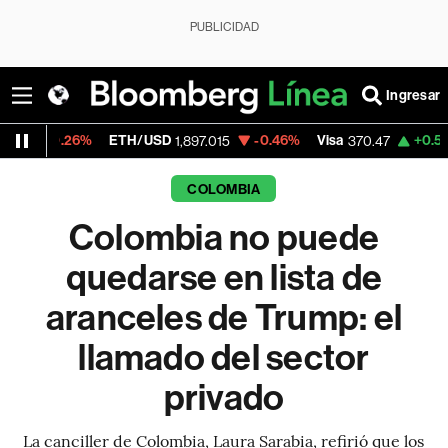
PUBLICIDAD
Ingresar
ETH/USD
-0.46%
Visa
+0.52%
MercadoL
1,897.015
370.47
COLOMBIA
Colombia no puede
quedarse en lista de
aranceles de Trump: el
llamado del sector
privado
La canciller de Colombia, Laura Sarabia, refirió que los