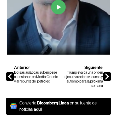
Anterior
Siguiente
Bolsas asiáticas suben pese
Trump evalúa una orden
a tensiones en Medio Oriente
ejecutiva sobre vacunas y
y al repunte del petróleo
autismo para la próxima
semana
Convierta
Bloomberg Línea
en su fuente de
noticias
aquí