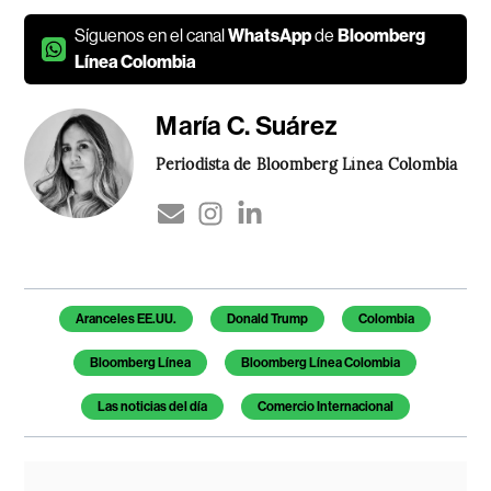
Síguenos en el canal
WhatsApp
de
Bloomberg
Línea Colombia
María C. Suárez
Periodista de Bloomberg Línea Colombia
Temas de este artículo
Aranceles EE.UU.
Donald Trump
Colombia
Bloomberg Línea
Bloomberg Línea Colombia
Las noticias del día
Comercio Internacional