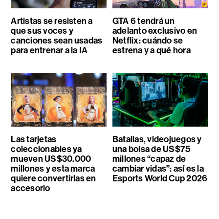
Artistas se resisten a
GTA 6 tendrá un
que sus voces y
adelanto exclusivo en
canciones sean usadas
Netflix: cuándo se
para entrenar a la IA
estrena y a qué hora
Las tarjetas
Batallas, videojuegos y
coleccionables ya
una bolsa de US$75
mueven US$30.000
millones “capaz de
millones y esta marca
cambiar vidas”: así es la
quiere convertirlas en
Esports World Cup 2026
accesorio