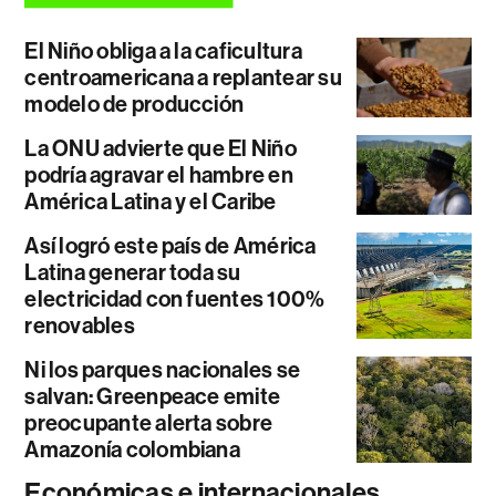
El Niño obliga a la caficultura
centroamericana a replantear su
modelo de producción
La ONU advierte que El Niño
podría agravar el hambre en
América Latina y el Caribe
Así logró este país de América
Latina generar toda su
electricidad con fuentes 100%
renovables
Ni los parques nacionales se
salvan: Greenpeace emite
preocupante alerta sobre
Amazonía colombiana
Económicas e internacionales