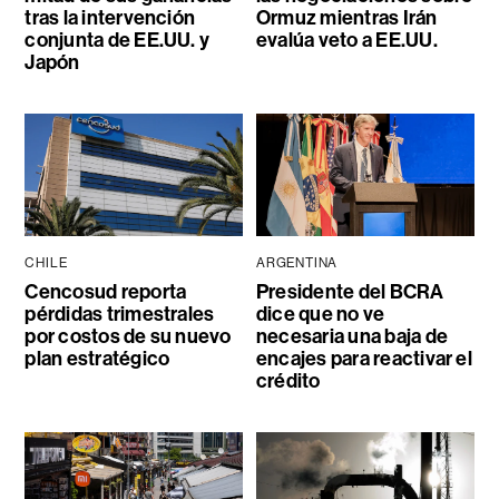
tras la intervención
Ormuz mientras Irán
conjunta de EE.UU. y
evalúa veto a EE.UU.
Japón
CHILE
ARGENTINA
Cencosud reporta
Presidente del BCRA
pérdidas trimestrales
dice que no ve
por costos de su nuevo
necesaria una baja de
plan estratégico
encajes para reactivar el
crédito