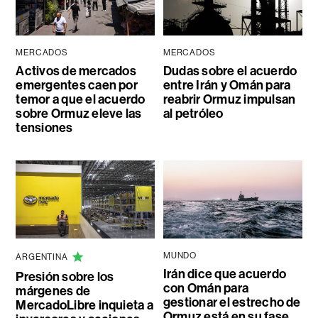
MERCADOS
MERCADOS
Activos de mercados
Dudas sobre el acuerdo
emergentes caen por
entre Irán y Omán para
temor a que el acuerdo
reabrir Ormuz impulsan
sobre Ormuz eleve las
al petróleo
tensiones
MUNDO
ARGENTINA
Irán dice que acuerdo
Presión sobre los
con Omán para
márgenes de
gestionar el estrecho de
MercadoLibre inquieta a
Ormuz está en su fase