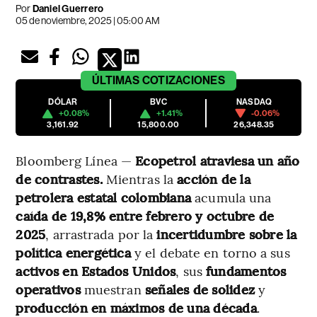
Por
Daniel Guerrero
05 de noviembre, 2025 | 05:00 AM
ÚLTIMAS
COTIZACIONES
DÓLAR
BVC
NASDAQ
+0.08%
+1.41%
-0.06%
3,161.92
15,800.00
26,348.35
Bloomberg Línea —
Ecopetrol atraviesa un año
de contrastes.
Mientras la
acción de la
petrolera estatal colombiana
acumula una
caída de 19,8% entre febrero y octubre de
2025
, arrastrada por la
incertidumbre sobre la
política energética
y el debate en torno a sus
activos en Estados Unidos
, sus
fundamentos
operativos
muestran
señales de solidez
y
producción en máximos de una década
.