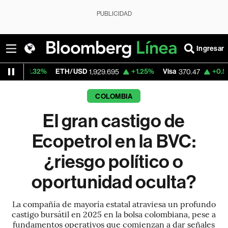
PUBLICIDAD
Ingresar
ETH/USD
+1.25%
Visa
+0.52%
MercadoL
1,929.695
370.47
COLOMBIA
El gran castigo de
Ecopetrol en la BVC:
¿riesgo político o
oportunidad oculta?
La compañía de mayoría estatal atraviesa un profundo
castigo bursátil en 2025 en la bolsa colombiana, pese a
fundamentos operativos que comienzan a dar señales