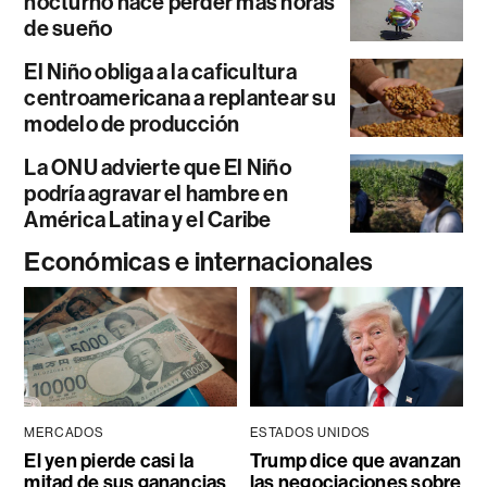
nocturno hace perder más horas
de sueño
El Niño obliga a la caficultura
centroamericana a replantear su
modelo de producción
La ONU advierte que El Niño
podría agravar el hambre en
América Latina y el Caribe
Económicas e internacionales
MERCADOS
ESTADOS UNIDOS
El yen pierde casi la
Trump dice que avanzan
mitad de sus ganancias
las negociaciones sobre