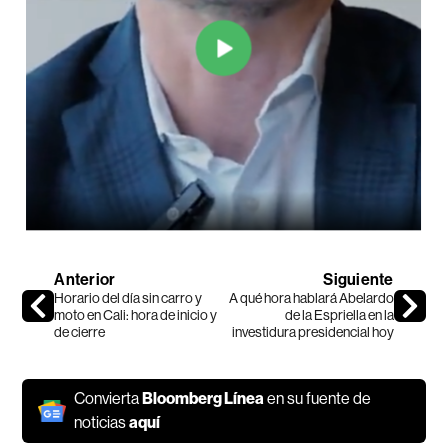
Anterior
Siguiente
Horario del día sin carro y
A qué hora hablará Abelardo
moto en Cali: hora de inicio y
de la Espriella en la
de cierre
investidura presidencial hoy
Convierta
Bloomberg Línea
en su fuente de
noticias
aquí