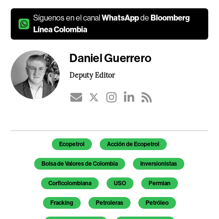
Síguenos en el canal
WhatsApp
de
Bloomberg
Línea Colombia
Daniel Guerrero
Deputy Editor
Temas de este artículo
Ecopetrol
Acción de Ecopetrol
Bolsa de Valores de Colombia
Inversionistas
Corficolombiana
USO
Permian
Fracking
Petroleras
Petróleo