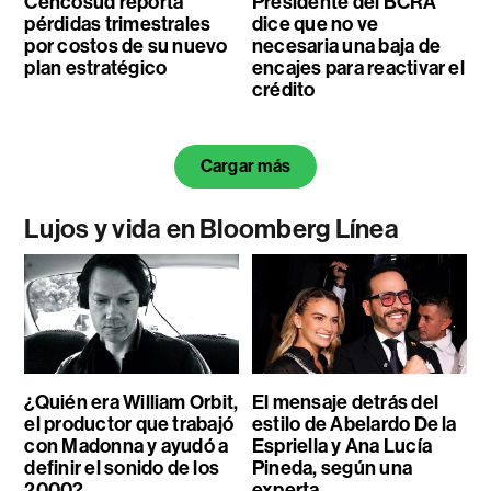
Cencosud reporta
Presidente del BCRA
pérdidas trimestrales
dice que no ve
por costos de su nuevo
necesaria una baja de
plan estratégico
encajes para reactivar el
crédito
Cargar más
Lujos y vida en Bloomberg Línea
¿Quién era William Orbit,
El mensaje detrás del
el productor que trabajó
estilo de Abelardo De la
con Madonna y ayudó a
Espriella y Ana Lucía
definir el sonido de los
Pineda, según una
2000?
experta