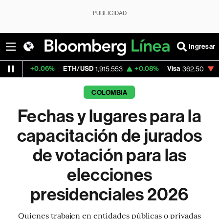
PUBLICIDAD
Ingresar
.06%
ETH/USD
+0.08%
Visa
-2.15%
Merc
1,915.553
362.50
COLOMBIA
Fechas y lugares para la
capacitación de jurados
de votación para las
elecciones
presidenciales 2026
Quienes trabajen en entidades públicas o privadas