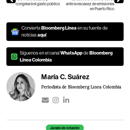
congelará el gasto público
ante la escasez de emisiones
en Puerto Rico
Convierta
Bloomberg Línea
en su fuente de
noticias
aquí
Síguenos en el canal
WhatsApp
de
Bloomberg
Línea Colombia
María C. Suárez
Periodista de Bloomberg Línea Colombia
Temas de este artículo
Jurado de votación