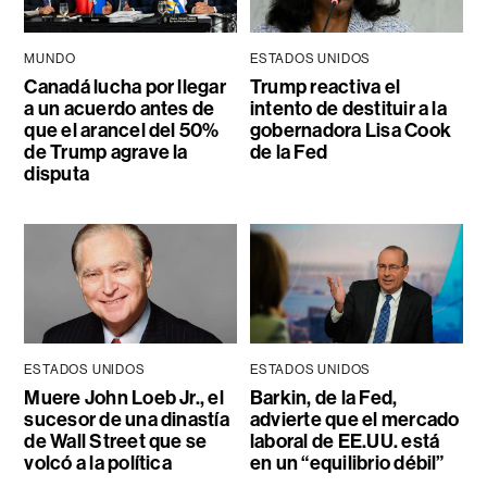
MUNDO
ESTADOS UNIDOS
Canadá lucha por llegar
Trump reactiva el
a un acuerdo antes de
intento de destituir a la
que el arancel del 50%
gobernadora Lisa Cook
de Trump agrave la
de la Fed
disputa
ESTADOS UNIDOS
ESTADOS UNIDOS
Muere John Loeb Jr., el
Barkin, de la Fed,
sucesor de una dinastía
advierte que el mercado
de Wall Street que se
laboral de EE.UU. está
volcó a la política
en un “equilibrio débil”