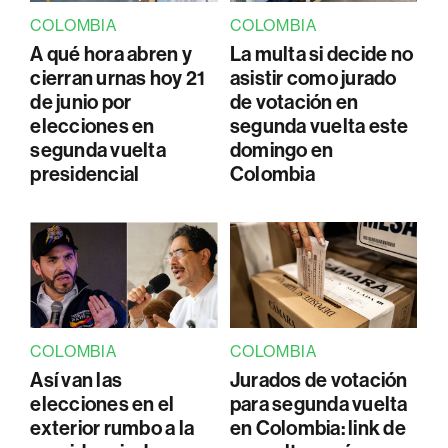
COLOMBIA
COLOMBIA
A qué hora abren y
La multa si decide no
cierran urnas hoy 21
asistir como jurado
de junio por
de votación en
elecciones en
segunda vuelta este
segunda vuelta
domingo en
presidencial
Colombia
COLOMBIA
COLOMBIA
Así van las
Jurados de votación
elecciones en el
para segunda vuelta
exterior rumbo a la
en Colombia: link de