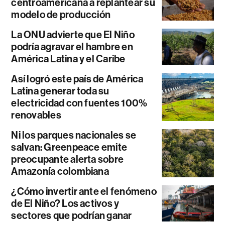
centroamericana a replantear su
modelo de producción
La ONU advierte que El Niño
podría agravar el hambre en
América Latina y el Caribe
Así logró este país de América
Latina generar toda su
electricidad con fuentes 100%
renovables
Ni los parques nacionales se
salvan: Greenpeace emite
preocupante alerta sobre
Amazonía colombiana
¿Cómo invertir ante el fenómeno
de El Niño? Los activos y
sectores que podrían ganar