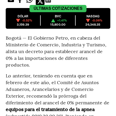
ÚLTIMAS
COTIZACIONES
DÓLAR
BVC
NASDAQ
-0.52%
+1.41%
-0.06%
3,159.39
15,800.00
26,348.35
Bogotá — El Gobierno Petro, en cabeza del
Ministerio de Comercio, Industria y Turismo,
alista un decreto para establecer arancel de
0% a las importaciones de diferentes
productos.
Lo anterior, teniendo en cuenta que en
febrero de este año, el Comité de Asuntos
Aduaneros, Arancelarios y de Comercio
Exterior, recomendó la prórroga del
diferimiento del arancel de 0% permanente de
equipos para el tratamiento de la apnea
(subpartida 9019.20.00.20), “teniendo en