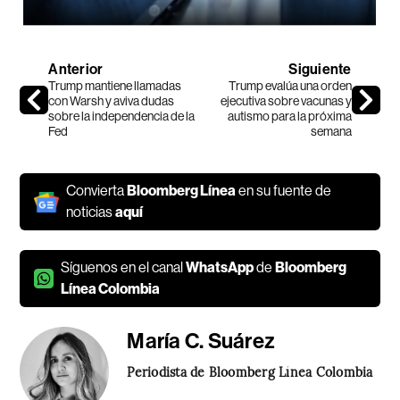
Anterior
Siguiente
Trump mantiene llamadas
Trump evalúa una orden
con Warsh y aviva dudas
ejecutiva sobre vacunas y
sobre la independencia de la
autismo para la próxima
Fed
semana
Convierta
Bloomberg Línea
en su fuente de
noticias
aquí
Síguenos en el canal
WhatsApp
de
Bloomberg
Línea Colombia
María C. Suárez
Periodista de Bloomberg Línea Colombia