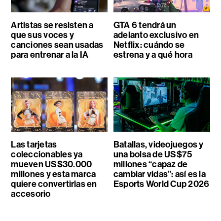
Artistas se resisten a
GTA 6 tendrá un
que sus voces y
adelanto exclusivo en
canciones sean usadas
Netflix: cuándo se
para entrenar a la IA
estrena y a qué hora
Las tarjetas
Batallas, videojuegos y
coleccionables ya
una bolsa de US$75
mueven US$30.000
millones “capaz de
millones y esta marca
cambiar vidas”: así es la
quiere convertirlas en
Esports World Cup 2026
accesorio