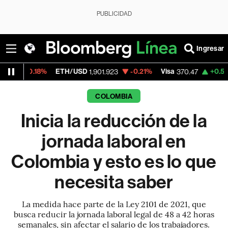
PUBLICIDAD
Ingresar
8%
ETH/USD
-0.21%
Visa
+0.52%
Mercad
1,901.923
370.47
COLOMBIA
Inicia la reducción de la
jornada laboral en
Colombia y esto es lo que
necesita saber
La medida hace parte de la Ley 2101 de 2021, que
busca reducir la jornada laboral legal de 48 a 42 horas
semanales, sin afectar el salario de los trabajadores.