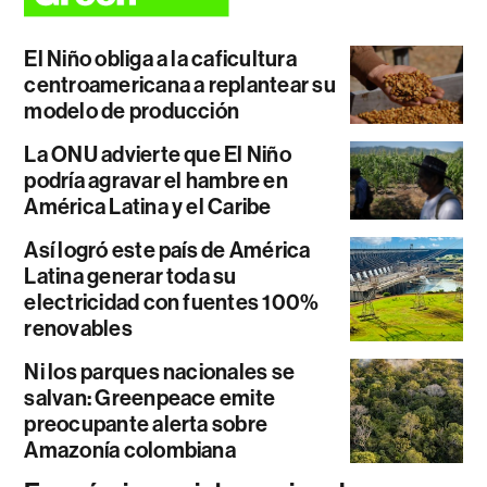
El Niño obliga a la caficultura
centroamericana a replantear su
modelo de producción
La ONU advierte que El Niño
podría agravar el hambre en
América Latina y el Caribe
Así logró este país de América
Latina generar toda su
electricidad con fuentes 100%
renovables
Ni los parques nacionales se
salvan: Greenpeace emite
preocupante alerta sobre
Amazonía colombiana