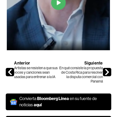
Anterior
Siguiente
Artistas se resisten a que sus
En qué consiste la propuesta
voces y canciones sean
de Costa Rica para resolver
usadas para entrenar a la IA
la disputa comercial con
Panamá
Convierta
Bloomberg Línea
en su fuente de
noticias
aquí