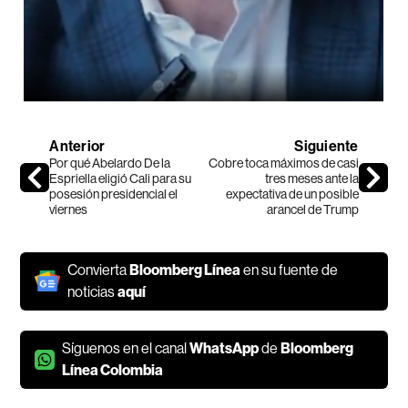
Anterior
Siguiente
Por qué Abelardo De la
Cobre toca máximos de casi
Espriella eligió Cali para su
tres meses ante la
posesión presidencial el
expectativa de un posible
viernes
arancel de Trump
Convierta
Bloomberg Línea
en su fuente de
noticias
aquí
Síguenos en el canal
WhatsApp
de
Bloomberg
Línea Colombia