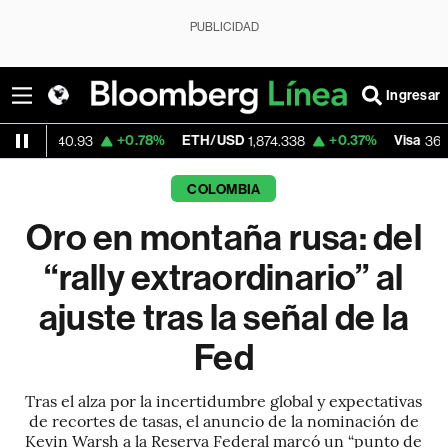
PUBLICIDAD
Ingresar
+0.78%
ETH/USD
+0.37%
Visa
+1.16
.93
1,874.338
369.91
COLOMBIA
Oro en montaña rusa: del
“rally extraordinario” al
ajuste tras la señal de la
Fed
Tras el alza por la incertidumbre global y expectativas
de recortes de tasas, el anuncio de la nominación de
Kevin Warsh a la Reserva Federal marcó un “punto de