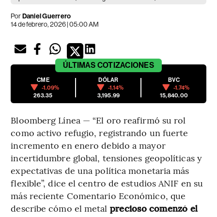
Por
Daniel Guerrero
14 de febrero, 2026 | 05:00 AM
ÚLTIMAS
COTIZACIONES
CME
DÓLAR
BVC
-1.09%
-1.14%
-1.74%
263.35
3,195.99
15,840.00
Bloomberg Línea — “El oro reafirmó su rol
como activo refugio, registrando un fuerte
incremento en enero debido a mayor
incertidumbre global, tensiones geopolíticas y
expectativas de una política monetaria más
flexible”, dice el centro de estudios ANIF en su
más reciente Comentario Económico, que
describe cómo el metal
precioso comenzó el