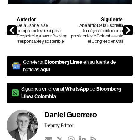
Anterior
Siguiente
De la Espriella se
Abelardo De la Espriella
compromete a recuperar
tomó juramento como
Ecopetrol y a hacer fracking
presidente de Colombia ante
“responsable y sostenible”
el Congreso en Cali
Convierta
Bloomberg Línea
en su fuente de
noticias
aquí
Síguenos en el canal
WhatsApp
de
Bloomberg
Línea Colombia
Daniel Guerrero
Deputy Editor