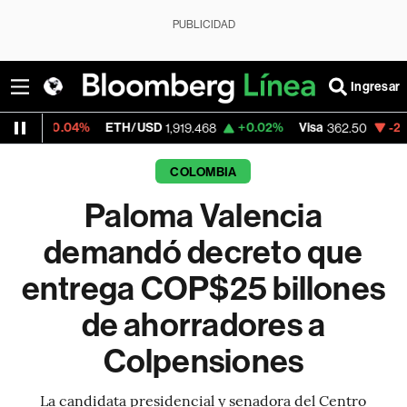
PUBLICIDAD
Ingresar
04%
ETH/USD
+0.02%
Visa
-2.15%
Merca
1,919.468
362.50
COLOMBIA
Paloma Valencia
demandó decreto que
entrega COP$25 billones
de ahorradores a
Colpensiones
La candidata presidencial y senadora del Centro