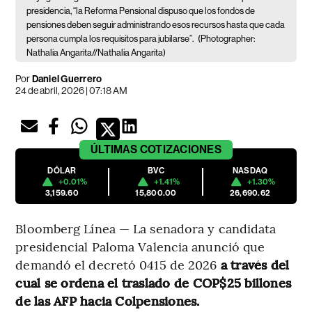
presidencia, “la Reforma Pensional dispuso que los fondos de
pensiones deben seguir administrando esos recursos hasta que cada
persona cumpla los requisitos para jubilarse”.
(Photographer:
Nathalia Angarita//Nathalia Angarita)
Por
Daniel Guerrero
24 de abril, 2026 | 07:18 AM
ÚLTIMAS
COTIZACIONES
DÓLAR
BVC
NASDAQ
+0.01%
+1.41%
+1.30%
3,159.60
15,800.00
26,690.62
Bloomberg Línea — La senadora y candidata
presidencial Paloma Valencia anunció que
demandó el decretó 0415 de 2026
a través del
cual se ordena el traslado de COP$25 billones
de las AFP hacia Colpensiones.