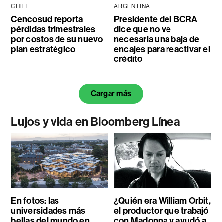
CHILE
ARGENTINA
Cencosud reporta
Presidente del BCRA
pérdidas trimestrales
dice que no ve
por costos de su nuevo
necesaria una baja de
plan estratégico
encajes para reactivar el
crédito
Cargar más
Lujos y vida en Bloomberg Línea
En fotos: las
¿Quién era William Orbit,
universidades más
el productor que trabajó
bellas del mundo en
con Madonna y ayudó a