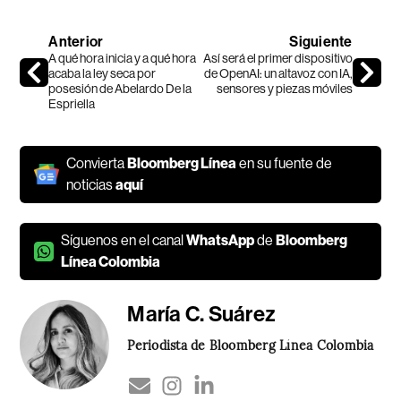
Anterior
Siguiente
A qué hora inicia y a qué hora
Así será el primer dispositivo
acaba la ley seca por
de OpenAI: un altavoz con IA,
posesión de Abelardo De la
sensores y piezas móviles
Espriella
Convierta
Bloomberg Línea
en su fuente de
noticias
aquí
Síguenos en el canal
WhatsApp
de
Bloomberg
Línea Colombia
María C. Suárez
Periodista de Bloomberg Línea Colombia