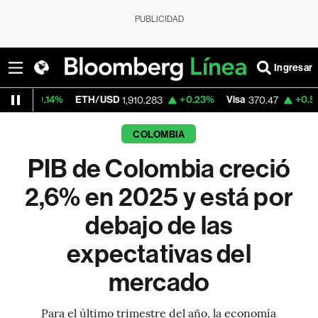
PUBLICIDAD
Ingresar
4%
ETH/USD
+0.23%
Visa
+0.52%
Mercad
1,910.283
370.47
COLOMBIA
PIB de Colombia creció
2,6% en 2025 y está por
debajo de las
expectativas del
mercado
Para el último trimestre del año, la economía