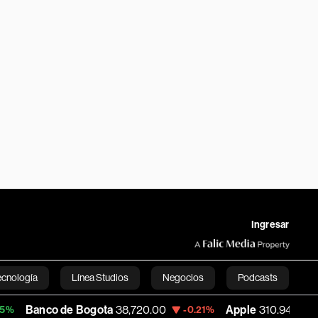
Ingresar
ecnología
Línea Studios
Negocios
Podcasts
 de Bogota
38,720.00
Apple
310.94
USD
-0.21%
+0.55%
English