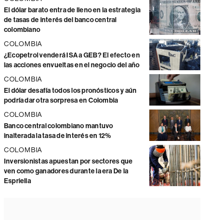
El dólar barato entra de lleno en la estrategia
de tasas de interés del banco central
colombiano
COLOMBIA
¿Ecopetrol venderá ISA a GEB? El efecto en
las acciones envueltas en el negocio del año
COLOMBIA
El dólar desafía todos los pronósticos y aún
podría dar otra sorpresa en Colombia
COLOMBIA
Banco central colombiano mantuvo
inalterada la tasa de interés en 12%
COLOMBIA
Inversionistas apuestan por sectores que
ven como ganadores durante la era De la
Espriella