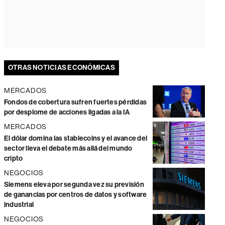
OTRAS NOTICIAS ECONÓMICAS
MERCADOS
Fondos de cobertura sufren fuertes pérdidas
por desplome de acciones ligadas a la IA
MERCADOS
El dólar domina las stablecoins y el avance del
sector lleva el debate más allá del mundo
cripto
NEGOCIOS
Siemens eleva por segunda vez su previsión
de ganancias por centros de datos y software
industrial
NEGOCIOS