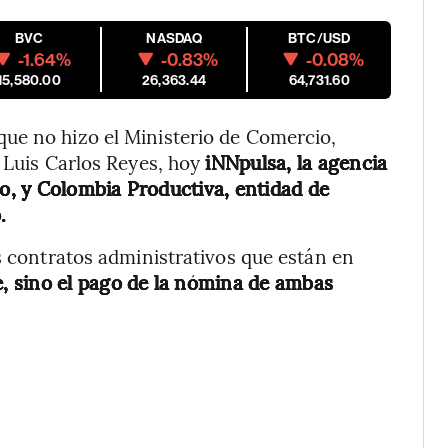
BVC
NASDAQ
BTC/USD
-1.64%
-0.83%
-0.08%
15,580.00
26,363.44
64,731.60
ue no hizo el Ministerio de Comercio,
 Luis Carlos Reyes, hoy
iNNpulsa, la agencia
, y Colombia Productiva, entidad de
.
s contratos administrativos que están en
 sino el pago de la nómina de ambas