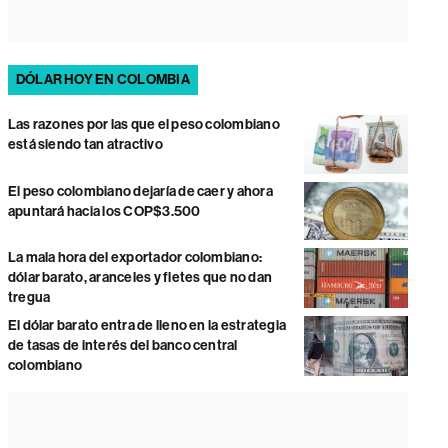
DÓLAR HOY EN COLOMBIA
Las razones por las que el peso colombiano
está siendo tan atractivo
El peso colombiano dejaría de caer y ahora
apuntará hacia los COP$3.500
La mala hora del exportador colombiano:
dólar barato, aranceles y fletes que no dan
tregua
El dólar barato entra de lleno en la estrategia
de tasas de interés del banco central
colombiano