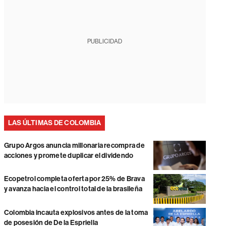
PUBLICIDAD
LAS ÚLTIMAS DE COLOMBIA
Grupo Argos anuncia millonaria recompra de
acciones y promete duplicar el dividendo
Ecopetrol completa oferta por 25% de Brava
y avanza hacia el control total de la brasileña
Colombia incauta explosivos antes de la toma
de posesión de De la Espriella