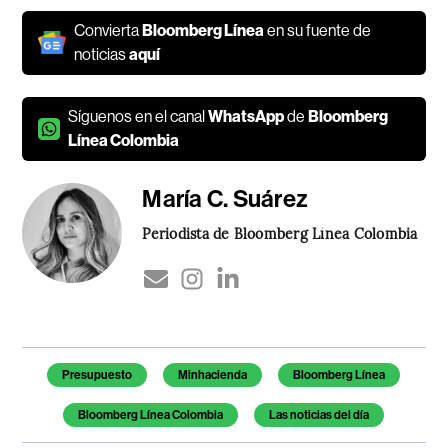
Convierta
Bloomberg Línea
en su fuente de
noticias
aquí
Síguenos en el canal
WhatsApp
de
Bloomberg
Línea Colombia
María C. Suárez
Periodista de Bloomberg Línea Colombia
Temas de este artículo
Presupuesto
Minhacienda
Bloomberg Línea
Bloomberg Línea Colombia
Las noticias del día