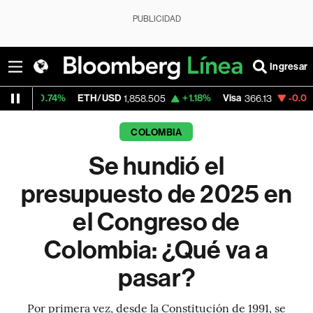
PUBLICIDAD
Ingresar
4%
ETH/USD
+1.18%
Visa
-0.04%
Mercado
1,858.505
366.13
COLOMBIA
Se hundió el
presupuesto de 2025 en
el Congreso de
Colombia: ¿Qué va a
pasar?
Por primera vez, desde la Constitución de 1991, se