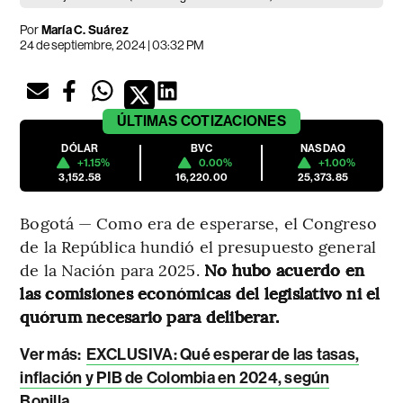
Por
María C. Suárez
24 de septiembre, 2024 | 03:32 PM
ÚLTIMAS
COTIZACIONES
DÓLAR
BVC
NASDAQ
+1.15%
0.00%
+1.00%
3,152.58
16,220.00
25,373.85
Bogotá — Como era de esperarse, el Congreso
de la República hundió el presupuesto general
de la Nación para 2025.
No hubo acuerdo en
las comisiones económicas del legislativo ni el
quórum necesario para deliberar.
Ver más:
EXCLUSIVA: Qué esperar de las tasas,
inflación y PIB de Colombia en 2024, según
Bonilla