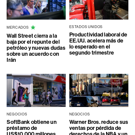
ESTADOS UNIDOS
MERCADOS
Productividad laboral de
Wall Street cierra a la
EE.UU. acelera más de
baja por el repunte del
lo esperado en el
petróleo y nuevas dudas
segundo trimestre
sobre un acuerdo con
Irán
NEGOCIOS
NEGOCIOS
SoftBank obtiene un
Warner Bros. reduce sus
préstamo de
ventas por pérdida de
US$10.000 millones
derechos de la NBA y un