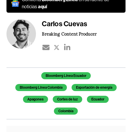
noticias
aquí
Carlos Cuevas
Breaking Content Producer
Temas de este artículo
Bloomberg Línea Ecuador
Bloomberg Línea Colombia
Exportación de energía
Apagones
Cortes de luz
Ecuador
Colombia