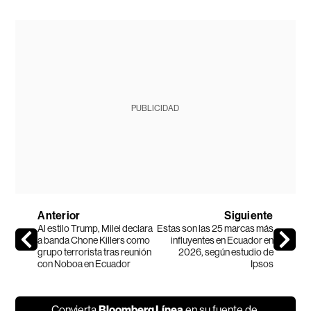
PUBLICIDAD
Anterior
Siguiente
Al estilo Trump, Milei declara
Estas son las 25 marcas más
a banda Chone Killers como
influyentes en Ecuador en
grupo terrorista tras reunión
2026, según estudio de
con Noboa en Ecuador
Ipsos
Convierta
Bloomberg Línea
en su fuente de