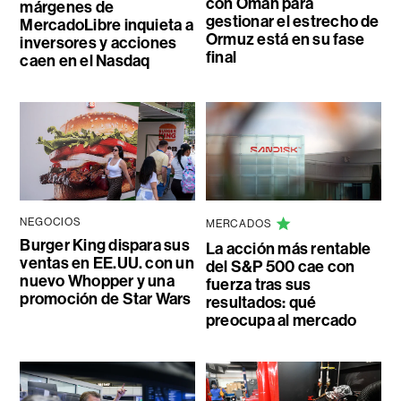
con Omán para
márgenes de
gestionar el estrecho de
MercadoLibre inquieta a
Ormuz está en su fase
inversores y acciones
final
caen en el Nasdaq
NEGOCIOS
MERCADOS
Burger King dispara sus
La acción más rentable
ventas en EE.UU. con un
del S&P 500 cae con
nuevo Whopper y una
fuerza tras sus
promoción de Star Wars
resultados: qué
preocupa al mercado