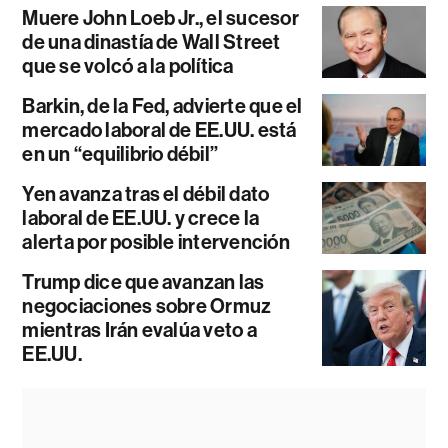
Muere John Loeb Jr., el sucesor
de una dinastía de Wall Street
que se volcó a la política
Barkin, de la Fed, advierte que el
mercado laboral de EE.UU. está
en un “equilibrio débil”
Yen avanza tras el débil dato
laboral de EE.UU. y crece la
alerta por posible intervención
Trump dice que avanzan las
negociaciones sobre Ormuz
mientras Irán evalúa veto a
EE.UU.