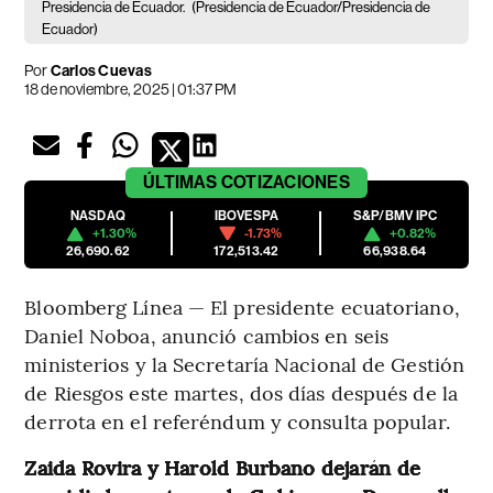
Presidencia de Ecuador.
(Presidencia de Ecuador/Presidencia de
Ecuador)
Por
Carlos Cuevas
18 de noviembre, 2025 | 01:37 PM
ÚLTIMAS
COTIZACIONES
NASDAQ
IBOVESPA
S&P/BMV IPC
+1.30%
-1.73%
+0.82%
26,690.62
172,513.42
66,938.64
Bloomberg Línea — El presidente ecuatoriano,
Daniel Noboa, anunció cambios en seis
ministerios y la Secretaría Nacional de Gestión
de Riesgos este martes, dos días después de la
derrota en el referéndum y consulta popular.
Zaida Rovira y Harold Burbano dejarán de