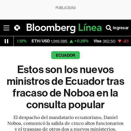
PUBLICIDAD
Ingresar
2%
ETH/USD
+0.28%
Visa
-2.15%
Mercado
1,919.385
362.50
ECUADOR
Estos son los nuevos
ministros de Ecuador tras
fracaso de Noboa en la
consulta popular
El despacho del mandatario ecuatoriano, Daniel
Noboa, comunicó la salida de cinco altos funcionarios
y el traspaso de otros dos a nuevos ministerios.