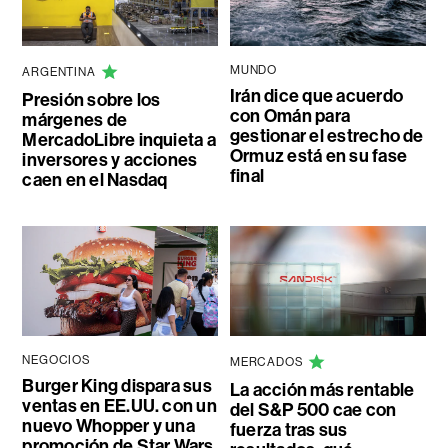
MUNDO
ARGENTINA
Irán dice que acuerdo
Presión sobre los
con Omán para
márgenes de
gestionar el estrecho de
MercadoLibre inquieta a
Ormuz está en su fase
inversores y acciones
final
caen en el Nasdaq
NEGOCIOS
MERCADOS
Burger King dispara sus
La acción más rentable
ventas en EE.UU. con un
del S&P 500 cae con
nuevo Whopper y una
fuerza tras sus
promoción de Star Wars