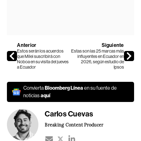
Anterior
Siguiente
Estos serán los acuerdos
Estas son las 25 marcas más
que Milei suscribirá con
influyentes en Ecuador en
Noboa en su visita del jueves
2026, según estudio de
a Ecuador
Ipsos
Convierta
Bloomberg Línea
en su fuente de
noticias
aquí
Carlos Cuevas
Breaking Content Producer