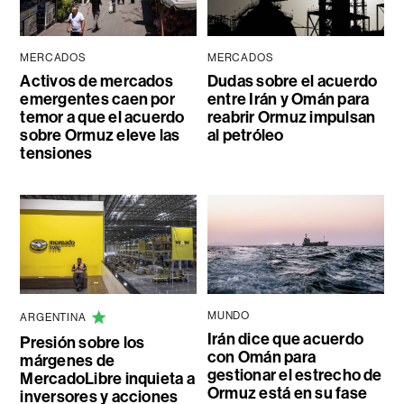
MERCADOS
MERCADOS
Activos de mercados
Dudas sobre el acuerdo
emergentes caen por
entre Irán y Omán para
temor a que el acuerdo
reabrir Ormuz impulsan
sobre Ormuz eleve las
al petróleo
tensiones
MUNDO
ARGENTINA
Irán dice que acuerdo
Presión sobre los
con Omán para
márgenes de
gestionar el estrecho de
MercadoLibre inquieta a
Ormuz está en su fase
inversores y acciones