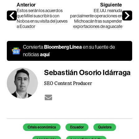
Anterior
Siguiente
Estos serán los acuerdos
EE.UU. reanuda
que Milei suscribirá con
parcialmente operaciones en
Noboa en su visita del jueves
Michoacán tras suspender
a Ecuador
exportaciones de aguacate
Convierta
Bloomberg Línea
en su fuente de
noticias
aquí
Sebastián Osorio Idárraga
SEO Content Producer
Temas de este artículo
Crisis económica
Ecuador
Quiebra