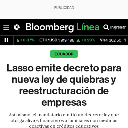
PUBLICIDAD
Ingresar
.07%
ETH/USD
+0.29%
Visa
-2.15%
Merc
1,919.498
362.50
ECUADOR
Lasso emite decreto para
nueva ley de quiebras y
reestructuración de
empresas
Así mismo, el mandatario emitió un decreto-ley que
otorga alivios financieros a familiares con medidas
coactivas en créditos educativos