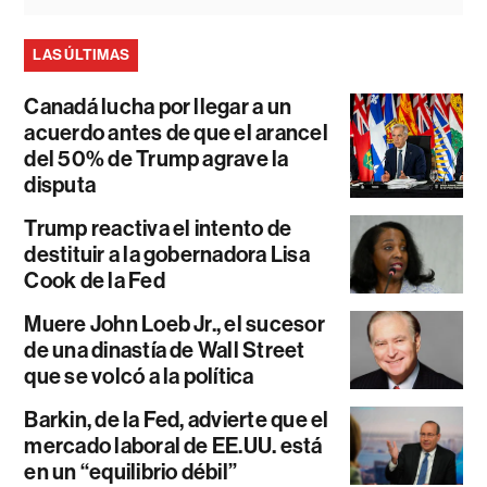
LAS ÚLTIMAS
Canadá lucha por llegar a un
acuerdo antes de que el arancel
del 50% de Trump agrave la
disputa
Trump reactiva el intento de
destituir a la gobernadora Lisa
Cook de la Fed
Muere John Loeb Jr., el sucesor
de una dinastía de Wall Street
que se volcó a la política
Barkin, de la Fed, advierte que el
mercado laboral de EE.UU. está
en un “equilibrio débil”