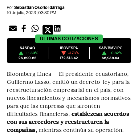
Por
Sebastián Osorio Idárraga
10 de julio, 2023 | 03:30 PM
ÚLTIMAS
COTIZACIONES
NASDAQ
IBOVESPA
S&P/BMV IPC
+1.30%
-1.73%
+0.82%
26,690.62
172,513.42
66,938.64
Bloomberg Línea — El presidente ecuatoriano,
Guillermo Lasso, emitió un decreto-ley para la
reestructuración empresarial en el país, con
nuevos lineamientos y mecanismos normativos
para que las empresas que afronten
dificultades financieras,
establezcan acuerdos
con sus acreedores y reestructuren la
compañías,
mientras continúa su operación.