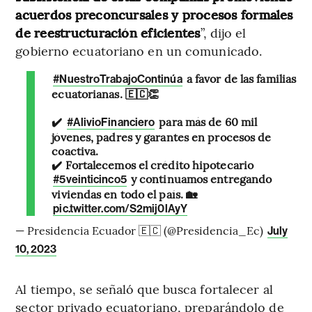
acuerdos preconcursales y procesos formales
de reestructuración eficientes
”, dijo el
gobierno ecuatoriano en un comunicado.
a favor de las familias
#NuestroTrabajoContinúa
ecuatorianas. 🇪🇨👏
✔️
para más de 60 mil
#AlivioFinanciero
jóvenes, padres y garantes en procesos de
coactiva.
✔️ Fortalecemos el crédito hipotecario
y continuamos entregando
#5veinticinco5
viviendas en todo el país. 🏡
pic.twitter.com/S2mij0lAyY
— Presidencia Ecuador 🇪🇨 (@Presidencia_Ec)
July
10, 2023
Al tiempo, se señaló que busca fortalecer al
sector privado ecuatoriano, preparándolo de