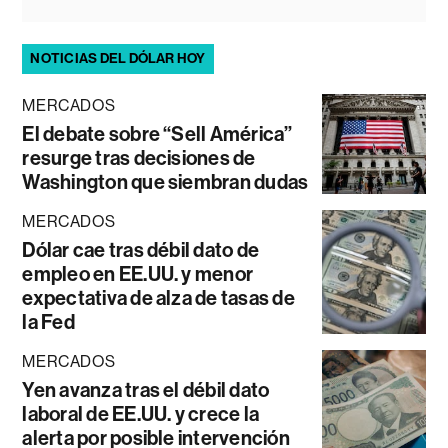
NOTICIAS DEL DÓLAR HOY
MERCADOS
El debate sobre “Sell América”
resurge tras decisiones de
Washington que siembran dudas
MERCADOS
Dólar cae tras débil dato de
empleo en EE.UU. y menor
expectativa de alza de tasas de
la Fed
MERCADOS
Yen avanza tras el débil dato
laboral de EE.UU. y crece la
alerta por posible intervención