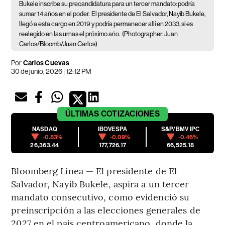
Bukele inscribe su precandidatura para un tercer mandato: podría
sumar 14 años en el poder.
El presidente de El Salvador, Nayib Bukele,
llegó a esta cargo en 2019 y podría permanecer allí en 2033, si es
reelegido en las urnas el próximo año.
(Photographer: Juan
Carlos/Bloomb/Juan Carlos)
Por
Carlos Cuevas
30 de junio, 2026 | 12:12 PM
ÚLTIMAS
COTIZACIONES
NASDAQ
IBOVESPA
S&P/BMV IPC
-0.83%
-0.09%
-0.46%
26,363.44
177,726.17
66,525.18
Bloomberg Línea — El presidente de El
Salvador, Nayib Bukele, aspira a un tercer
mandato consecutivo, como evidenció su
preinscripción a las elecciones generales de
2027 en el país centroamericano, donde la