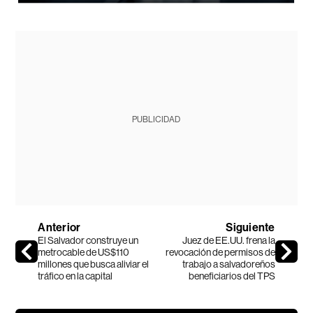
PUBLICIDAD
Anterior
Siguiente
El Salvador construye un
Juez de EE.UU. frena la
metrocable de US$110
revocación de permisos de
millones que busca aliviar el
trabajo a salvadoreños
tráfico en la capital
beneficiarios del TPS