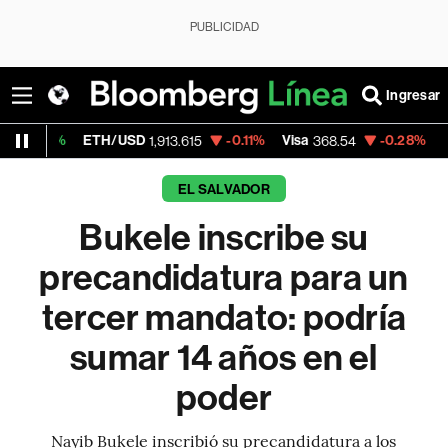
PUBLICIDAD
Ingresar
ETH/USD
-0.11%
Visa
-0.28%
MercadoLib
1,913.615
368.54
EL SALVADOR
Bukele inscribe su
precandidatura para un
tercer mandato: podría
sumar 14 años en el
poder
Nayib Bukele inscribió su precandidatura a los