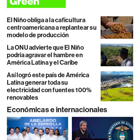
El Niño obliga a la caficultura
centroamericana a replantear su
modelo de producción
La ONU advierte que El Niño
podría agravar el hambre en
América Latina y el Caribe
Así logró este país de América
Latina generar toda su
electricidad con fuentes 100%
renovables
Económicas e internacionales