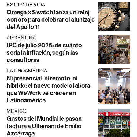
ESTILO DE VIDA
Omega x Swatch lanza un reloj
con oro para celebrar el alunizaje
del Apollo 11
ARGENTINA
IPC de julio 2026: de cuánto
sería la inflación, según las
consultoras
LATINOAMÉRICA
Ni presencial, ni remoto, ni
híbrido: el nuevo modelo laboral
que WeWork ve crecer en
Latinoamérica
MÉXICO
Gastos del Mundial le pasan
factura a Ollamani de Emilio
Azcárraga