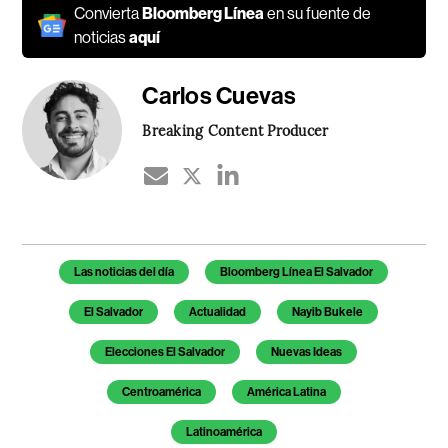
Convierta
Bloomberg Línea
en su fuente de
noticias
aquí
Carlos Cuevas
Breaking Content Producer
Temas de este artículo
Las noticias del día
Bloomberg Línea El Salvador
El Salvador
Actualidad
Nayib Bukele
Elecciones El Salvador
Nuevas Ideas
Centroamérica
América Latina
Latinoamérica