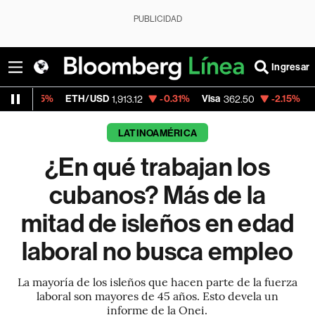
PUBLICIDAD
Ingresar
ETH/USD
-0.31%
Visa
-2.15%
MercadoLibre
1,913.12
362.50
LATINOAMÉRICA
¿En qué trabajan los
cubanos? Más de la
mitad de isleños en edad
laboral no busca empleo
La mayoría de los isleños que hacen parte de la fuerza
laboral son mayores de 45 años. Esto devela un
informe de la Onei.