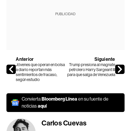
PUBLICIDAD
Anterior
Siguiente
Jóvenes que operan en bolsa
Trump presiona al magnate
a diario reportan más
petrolero Harry Sargeant III
sentimientos de fracaso,
para que salga de Venezuela
según estudio
Convierta
Bloomberg Línea
en su fuente de
noticias
aquí
Carlos Cuevas