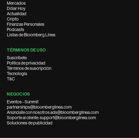
Mercados
Dólar Hoy
Actualidad
Cripto
Finanzas Personales
Podcasts
Listas de Bloomberg Línea
TÉRMINOS DE USO
Suscríbete
Política de privacidad
Términos de suscripción
Tecnología
T&C
NEGOCIOS
Eventos - Summit
partnerships@bloomberglinea.com
Anúnciate con nosotros ads@bloomberglinea.com
Soporte al cliente: support@bloomberglinea.com
Soluciones de publicidad