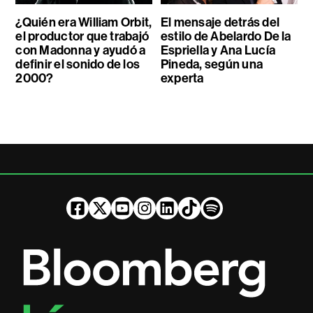
¿Quién era William Orbit,
El mensaje detrás del
el productor que trabajó
estilo de Abelardo De la
con Madonna y ayudó a
Espriella y Ana Lucía
definir el sonido de los
Pineda, según una
2000?
experta