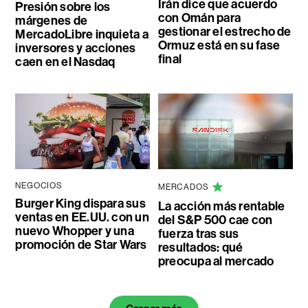
Irán dice que acuerdo
Presión sobre los
con Omán para
márgenes de
gestionar el estrecho de
MercadoLibre inquieta a
Ormuz está en su fase
inversores y acciones
final
caen en el Nasdaq
NEGOCIOS
MERCADOS
Burger King dispara sus
La acción más rentable
ventas en EE.UU. con un
del S&P 500 cae con
nuevo Whopper y una
fuerza tras sus
promoción de Star Wars
resultados: qué
preocupa al mercado