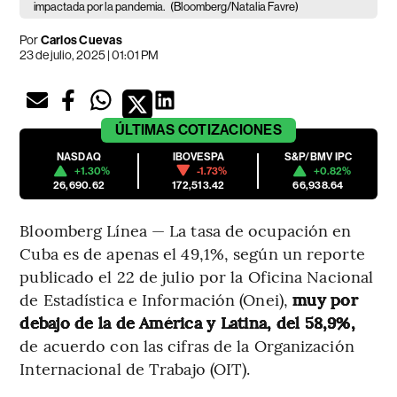
impactada por la pandemia.
(Bloomberg/Natalia Favre)
Por
Carlos Cuevas
23 de julio, 2025 | 01:01 PM
ÚLTIMAS
COTIZACIONES
NASDAQ
IBOVESPA
S&P/BMV IPC
+1.30%
-1.73%
+0.82%
26,690.62
172,513.42
66,938.64
Bloomberg Línea — La tasa de ocupación en
Cuba es de apenas el 49,1%, según un reporte
publicado el 22 de julio por la Oficina Nacional
de Estadística e Información (Onei),
muy por
debajo de la de América y Latina, del 58,9%,
de acuerdo con las cifras de la Organización
Internacional de Trabajo (OIT).