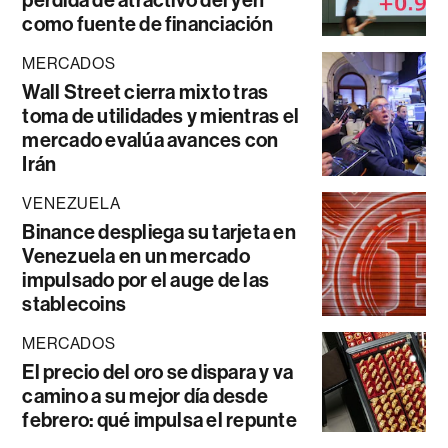
pérdida de atractivo del yen
como fuente de financiación
MERCADOS
Wall Street cierra mixto tras
toma de utilidades y mientras el
mercado evalúa avances con
Irán
VENEZUELA
Binance despliega su tarjeta en
Venezuela en un mercado
impulsado por el auge de las
stablecoins
MERCADOS
El precio del oro se dispara y va
camino a su mejor día desde
febrero: qué impulsa el repunte