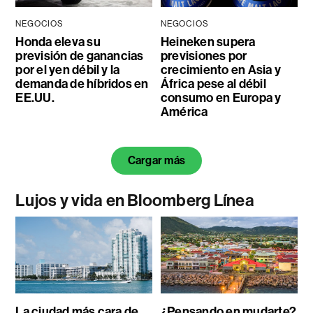
NEGOCIOS
NEGOCIOS
Honda eleva su
Heineken supera
previsión de ganancias
previsiones por
por el yen débil y la
crecimiento en Asia y
demanda de híbridos en
África pese al débil
EE.UU.
consumo en Europa y
América
Cargar más
Lujos y vida en Bloomberg Línea
La ciudad más cara de
¿Pensando en mudarte?