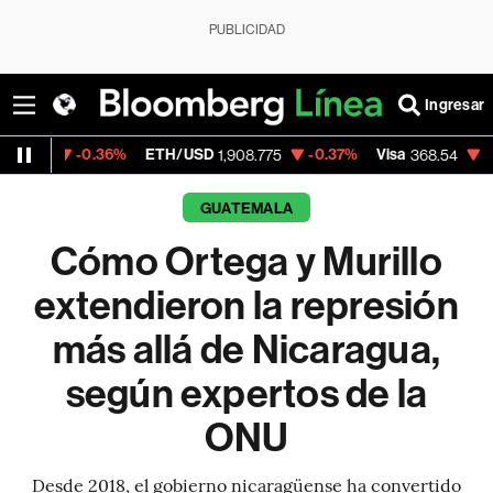
PUBLICIDAD
Ingresar
.36%
ETH/USD
-0.37%
Visa
-0.28%
Merca
1,908.775
368.54
GUATEMALA
Cómo Ortega y Murillo
extendieron la represión
más allá de Nicaragua,
según expertos de la
ONU
Desde 2018, el gobierno nicaragüense ha convertido