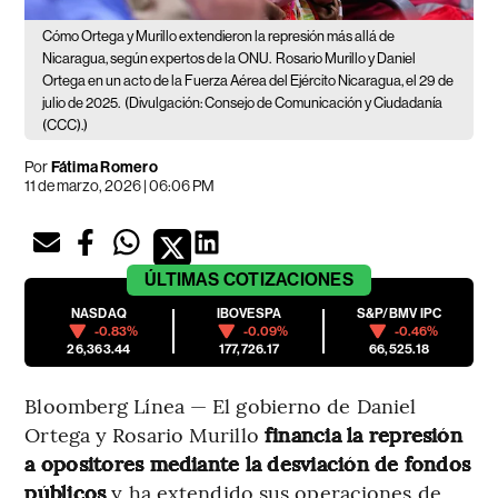
Cómo Ortega y Murillo extendieron la represión más allá de
Nicaragua, según expertos de la ONU.
Rosario Murillo y Daniel
Ortega en un acto de la Fuerza Aérea del Ejército Nicaragua, el 29 de
julio de 2025.
(Divulgación: Consejo de Comunicación y Ciudadanía
(CCC).)
Por
Fátima Romero
11 de marzo, 2026 | 06:06 PM
ÚLTIMAS
COTIZACIONES
NASDAQ
IBOVESPA
S&P/BMV IPC
-0.83%
-0.09%
-0.46%
26,363.44
177,726.17
66,525.18
Bloomberg Línea — El gobierno de Daniel
Ortega y Rosario Murillo
financia la represión
a opositores mediante la desviación de fondos
públicos
y ha extendido sus operaciones de