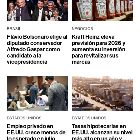
BRASIL
NEGOCIOS
Flávio Bolsonaro elige al
Kraft Heinz eleva
diputado conservador
previsión para 2026 y
Alfredo Gaspar como
aumenta su inversión
candidato a la
para revitalizar sus
vicepresidencia
marcas
ESTADOS UNIDOS
ESTADOS UNIDOS
Empleo privado en
Tasas hipotecarias en
EE.UU. crece menos de
EE.UU. alcanzan su nivel
lo esperado en julio,
más alto en un año y