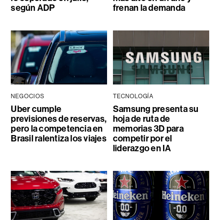
según ADP
frenan la demanda
NEGOCIOS
TECNOLOGÍA
Uber cumple
Samsung presenta su
previsiones de reservas,
hoja de ruta de
pero la competencia en
memorias 3D para
Brasil ralentiza los viajes
competir por el
liderazgo en IA