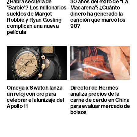
¿Habrá secuela de
30 años del éxito de “La
‘Barbie’? Los millonarios
Macarena”: ¿Cuánto
sueldos de Margot
dinero ha generado la
Robbie y Ryan Gosling
canción que marcó los
complican una nueva
90?
película
Omega x Swatch lanza
Director de Hermès
un reloj con oro para
analiza precios de la
celebrar el alunizaje del
carne de cerdo en China
Apollo 11
para evaluar mercado de
bolsos