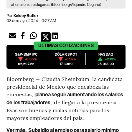
ahorrar en otros lugares.
(Bloomberg/Alejandro Cegarra)
Por
Kelsey Butler
03 de mayo, 2024 | 10:27 AM
ÚLTIMAS
COTIZACIONES
S&P/BMV IPC
DÓLAR SPOT
NASDAQ
-0.36%
-0.14%
+2.13%
66,697.22
17.3069
25,913.90
Bloomberg — Claudia Sheinbaum, la candidata
presidencial de México que encabeza las
encuestas,
planea seguir aumentando los salarios
, de llegar a la presidencia.
de los trabajadores
Esas son buenas y malas noticias para los
mayores empleadores del país.
Ver más
:
Subsidio al empleo para salario mínimo