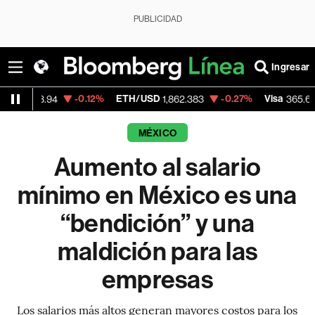
PUBLICIDAD
Ingresar
-0.12%
ETH/USD
-0.27%
Visa
-0.13
.94
1,862.383
365.67
MÉXICO
Aumento al salario
mínimo en México es una
“bendición” y una
maldición para las
empresas
Los salarios más altos generan mayores costos para los