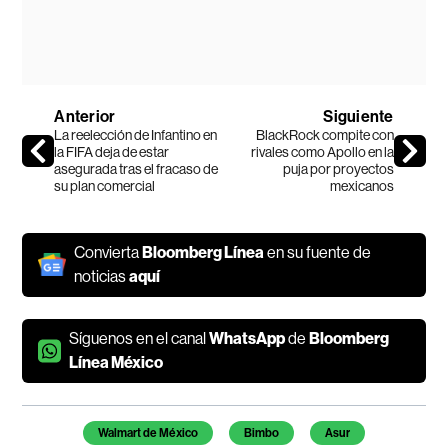
Anterior
Siguiente
La reelección de Infantino en
BlackRock compite con
la FIFA deja de estar
rivales como Apollo en la
asegurada tras el fracaso de
puja por proyectos
su plan comercial
mexicanos
Convierta
Bloomberg Línea
en su fuente de
noticias
aquí
Síguenos en el canal
WhatsApp
de
Bloomberg
Línea México
Temas de este artículo
Walmart de México
Bimbo
Asur