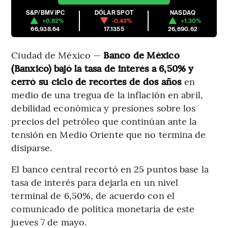
S&P/BMV IPC
DÓLAR SPOT
NASDAQ
+0.82%
-0.43%
+1.30%
66,938.64
17.1355
26,690.62
Ciudad de México —
Banco de México
(Banxico) bajó la tasa de interés a 6,50% y
cerró su ciclo de recortes de dos años
en
medio de una tregua de la inflación en abril,
debilidad económica y presiones sobre los
precios del petróleo que continúan ante la
tensión en Medio Oriente que no termina de
disiparse.
El banco central recortó en 25 puntos base la
tasa de interés para dejarla en un nivel
terminal de 6,50%, de acuerdo con el
comunicado de política monetaria de este
jueves 7 de mayo.