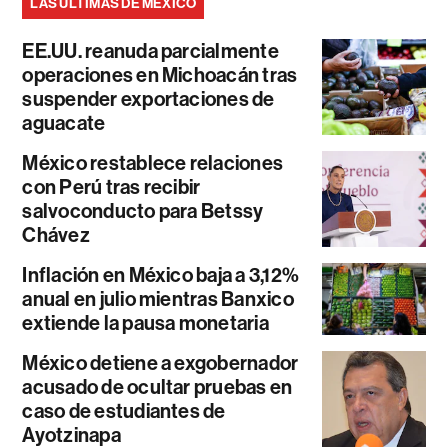
LAS ÚLTIMAS DE MÉXICO
EE.UU. reanuda parcialmente
operaciones en Michoacán tras
suspender exportaciones de
aguacate
México restablece relaciones
con Perú tras recibir
salvoconducto para Betssy
Chávez
Inflación en México baja a 3,12%
anual en julio mientras Banxico
extiende la pausa monetaria
México detiene a exgobernador
acusado de ocultar pruebas en
caso de estudiantes de
Ayotzinapa