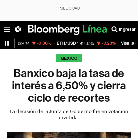
PUBLICIDAD
Ingresar
-0.30%
ETH/USD
-0.23%
Visa
-2.1
.24
1,914.635
362.50
MÉXICO
Banxico baja la tasa de
interés a 6,50% y cierra
ciclo de recortes
La decisión de la Junta de Gobierno fue en votación
dividida.