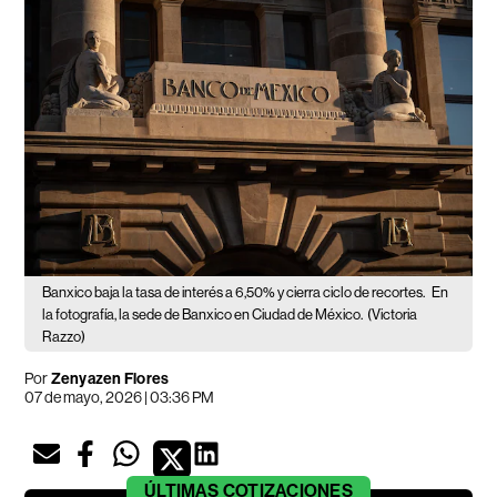
Banxico baja la tasa de interés a 6,50% y cierra ciclo de recortes.
En
la fotografía, la sede de Banxico en Ciudad de México.
(Victoria
Razzo)
Por
Zenyazen Flores
07 de mayo, 2026 | 03:36 PM
ÚLTIMAS
COTIZACIONES