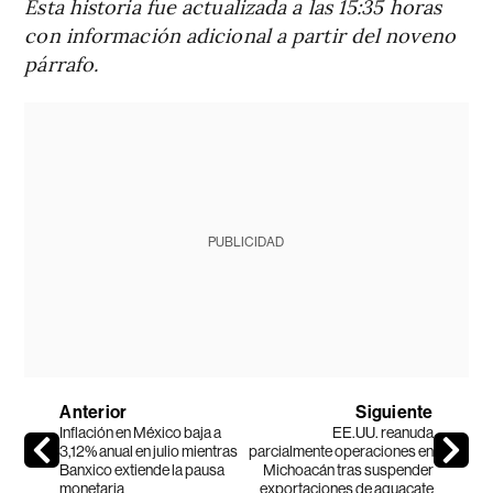
Esta historia fue actualizada a las 15:35 horas
con información adicional a partir del noveno
párrafo.
PUBLICIDAD
Anterior
Siguiente
Inflación en México baja a
EE.UU. reanuda
3,12% anual en julio mientras
parcialmente operaciones en
Banxico extiende la pausa
Michoacán tras suspender
monetaria
exportaciones de aguacate