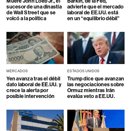
Muere John Loeb Jr., el
Barkin, de la Fed,
sucesor de una dinastía
advierte que el mercado
de Wall Street que se
laboral de EE.UU. está
volcó a la política
en un “equilibrio débil”
MERCADOS
ESTADOS UNIDOS
Yen avanza tras el débil
Trump dice que avanzan
dato laboral de EE.UU. y
las negociaciones sobre
crece la alerta por
Ormuz mientras Irán
posible intervención
evalúa veto a EE.UU.