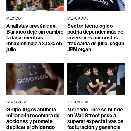
MÉXICO
MERCADOS
Analistas prevén que
Sector tecnológico
Banxico deje sin cambio
podría depender más de
la tasa mientras
inversores minoristas
inflación baja a 3,13% en
tras caída de julio, según
julio
JPMorgan
COLOMBIA
ARGENTINA
Grupo Argos anuncia
MercadoLibre se hunde
millonaria recompra de
en Wall Street pese a
acciones y promete
superar expectativas de
duplicar el dividendo
facturación y ganancia