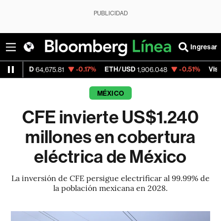
PUBLICIDAD
Ingresar
D
-0.17%
ETH/USD
-0.51%
Visa
64,675.81
1,906.048
368.54
MÉXICO
CFE invierte US$1.240
millones en cobertura
eléctrica de México
La inversión de CFE persigue electrificar al 99.99% de
la población mexicana en 2028.