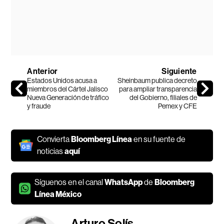
Anterior
Siguiente
Estados Unidos acusa a
Sheinbaum publica decreto
miembros del Cártel Jalisco
para ampliar transparencia
Nueva Generación de tráfico
del Gobierno, filiales de
y fraude
Pemex y CFE
Convierta
Bloomberg Línea
en su fuente de
noticias
aquí
Síguenos en el canal
WhatsApp
de
Bloomberg
Línea México
Arturo Solís