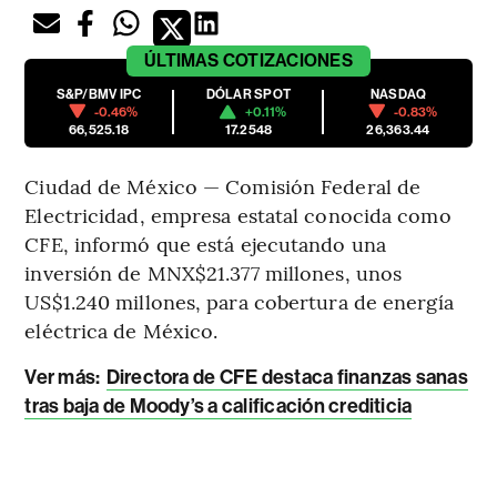
ÚLTIMAS
COTIZACIONES
S&P/BMV IPC
DÓLAR SPOT
NASDAQ
-0.46%
+0.11%
-0.83%
66,525.18
17.2548
26,363.44
Ciudad de México — Comisión Federal de
Electricidad, empresa estatal conocida como
CFE, informó que está ejecutando una
inversión de MNX$21.377 millones, unos
US$1.240 millones, para cobertura de energía
eléctrica de México.
Ver más:
Directora de CFE destaca finanzas sanas
tras baja de Moody’s a calificación crediticia