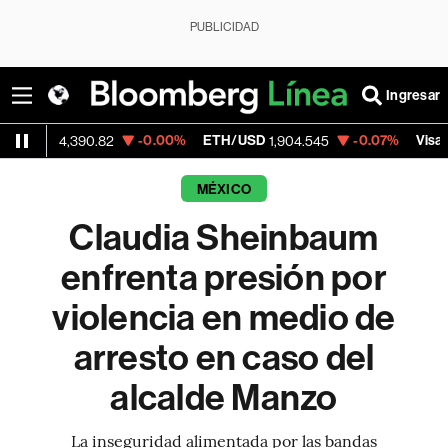
PUBLICIDAD
Ingresar
-0.00%
ETH/USD
-0.07%
Visa
,390.82
1,904.545
370.47
MÉXICO
Claudia Sheinbaum
enfrenta presión por
violencia en medio de
arresto en caso del
alcalde Manzo
La inseguridad alimentada por las bandas