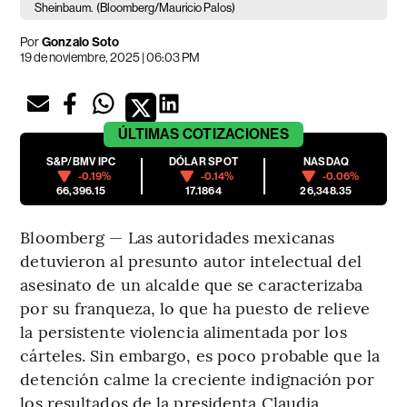
Sheinbaum.
(Bloomberg/Mauricio Palos)
Por
Gonzalo Soto
19 de noviembre, 2025 | 06:03 PM
ÚLTIMAS
COTIZACIONES
S&P/BMV IPC
DÓLAR SPOT
NASDAQ
-0.19%
-0.14%
-0.06%
66,396.15
17.1864
26,348.35
Bloomberg — Las autoridades mexicanas
detuvieron al presunto autor intelectual del
asesinato de un alcalde que se caracterizaba
por su franqueza, lo que ha puesto de relieve
la persistente violencia alimentada por los
cárteles. Sin embargo, es poco probable que la
detención calme la creciente indignación por
los resultados de la presidenta Claudia