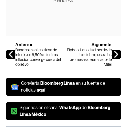
PUBLICIDAD
Anterior
Siguiente
Banxico mantiene tasa de
Flybondi queda al borde de
interés en 6,50% mientras
la quiebra pese a las
inflación converge cerca del
promesas de un aliado de
objetivo
Milei
Convierta
Bloomberg Línea
en su fuente de
noticias
aquí
Síguenos en el canal
WhatsApp
de
Bloomberg
Línea México