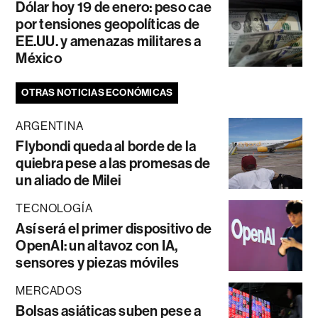
Dólar hoy 19 de enero: peso cae
por tensiones geopolíticas de
EE.UU. y amenazas militares a
México
OTRAS NOTICIAS ECONÓMICAS
ARGENTINA
Flybondi queda al borde de la
quiebra pese a las promesas de
un aliado de Milei
TECNOLOGÍA
Así será el primer dispositivo de
OpenAI: un altavoz con IA,
sensores y piezas móviles
MERCADOS
Bolsas asiáticas suben pese a